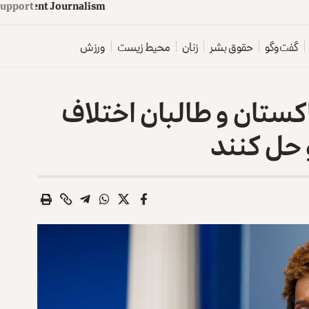
d
e
p
e
n
d
e
n
t
J
o
u
Support
r
n
a
l
i
s
m
گفت‌وگو
حقوق بشر
زنان
محیط زیست
ورزش
ستان و طالبان اختلاف
 حل کنند