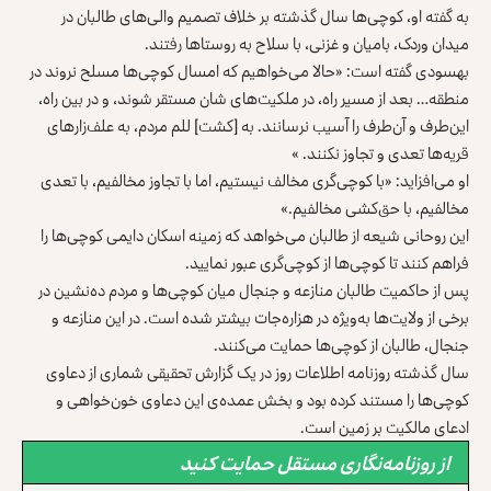
به گفته او، کوچی‌ها سال گذشته بر خلاف تصمیم والی‌های طالبان در
میدان وردک، بامیان و غزنی، با سلاح به روستاها رفتند.
بهسودی گفته است: «حالا می‌خواهیم که امسال کوچی‌ها مسلح نروند در
منطقه… بعد از مسیر راه، در ملکیت‌های شان مستقر شوند، و در بین راه،
این‌طرف و آن‌طرف را آسیب نرسانند. به [کشت] للم مردم، به علف‌زارهای
قریه‌ها تعدی و تجاوز نکنند. »
او می‌‌افزاید: «با کوچی‌گری مخالف نیستیم، اما با تجاوز مخالفیم، با تعدی
مخالفیم، با حق‌کشی مخالفیم.»
این روحانی شیعه از طالبان می‌خواهد که زمینه اسکان دایمی کوچی‌ها را
فراهم کنند تا کوچی‌ها از کوچی‌گری عبور نمایید.
پس از حاکمیت طالبان منازعه و جنجال میان کوچی‌ها و مردم ده‌نشین در
برخی از ولایت‌ها به‌ویژه در هزاره‌جات بیشتر شده است. در این منازعه و
جنجال، طالبان از کوچی‌ها حمایت می‌کنند.
سال گذشته
روزنامه اطلاعات روز در یک گزارش تحقیقی
شماری از دعاوی
کوچی‌ها را مستند کرده بود و بخش عمده‌ی این دعاوی خون‌خواهی و
ادعای مالکیت بر زمین است.
از روزنامه‌نگاری مستقل حمایت کنید