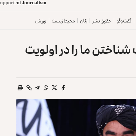
upport
d
e
p
e
n
d
e
n
t
J
o
u
r
n
a
l
i
s
m
گفت‌وگو
حقوق بشر
زنان
محیط زیست
ورزش
 شناختن ما را در اولویت