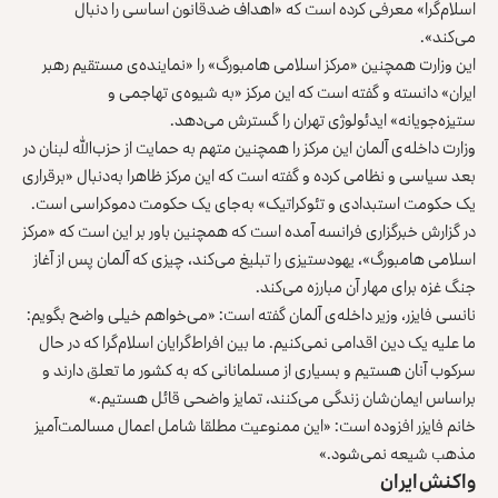
اسلام‌گرا» معرفی کرده است که «اهداف ضدقانون اساسی را دنبال
می‌کند».
این وزارت همچنین «مرکز اسلامی هامبورگ» را «نماینده‌ی مستقیم رهبر
ایران» دانسته و گفته است که این مرکز «به شیوه‌ی تهاجمی و
ستیزه‌جویانه» ایدئولوژی تهران را گسترش می‌دهد.
وزارت داخله‌ی آلمان این مرکز را همچنین متهم به حمایت از حزب‌الله لبنان در
بعد سیاسی و نظامی کرده و گفته است که این مرکز ظاهرا به‌دنبال «برقراری
یک حکومت استبدادی و تئوکراتیک» به‌جای یک حکومت دموکراسی است.
در گزارش خبرگزاری فرانسه آمده است که همچنین باور بر این است که «مرکز
اسلامی هامبورگ»، یهودستیزی را تبلیغ می‌کند، چیزی که آلمان پس از آغاز
جنگ غزه برای مهار آن مبارزه می‌کند.
نانسی فایزر، وزیر داخله‌ی آلمان گفته است: «می‌خواهم خیلی واضح بگویم:
ما علیه یک دین اقدامی نمی‌کنیم. ما بین افراط‌گرایان اسلام‌گرا که در حال
سرکوب آنان هستیم و بسیاری از مسلمانانی که به کشور ما تعلق دارند و
براساس ایمان‌شان زندگی می‌کنند، تمایز واضحی قائل هستیم.»
خانم فایزر افزوده است: «این ممنوعیت مطلقا شامل اعمال مسالمت‌آمیز
مذهب شیعه نمی‌شود.»
واکنش ایران