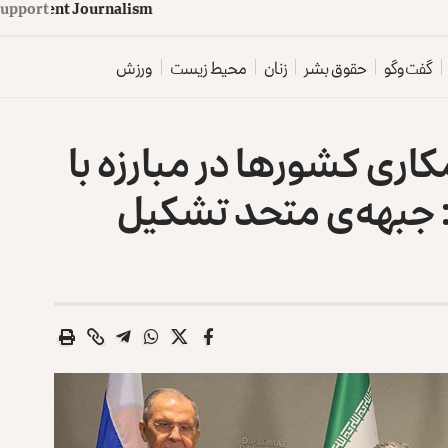
d
e
p
e
n
d
e
n
t
J
o
u
Support
r
n
a
l
i
s
m
گفت‌وگو
حقوق بشر
زنان
محیط زیست
ورزش
کاری کشورها در مبارزه با
 جبهه‌‌ی متحد تشکیل