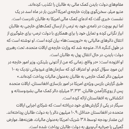
مقام‌های دولت بایدن کمک مالی به طالبان را تکذیب کرده‌اند.
متیو میلر، سخن‌گوی وزارت خارجه‎‌ی امریکا آخرین بار در ماه اسد در یک
نشست خبری گفت که ادعای کمک مالی امریکا به طالبان نادرست است.
اما تیم بورچت در نامه‌ی خود به ترمپ از ارسال کمک‌های خارجی به طالبان
ابراز نگرانی کرده و تمایل خود را برای همکاری با دولت ترمپ برای جلوگیری از
انتقال دالرهای مالیاتی به «تروریست‌ها» بیان کرده است. او نوشته است که
در طول کنگره ۱۱۸، متوجه شد که وزارت خارجه‌ی ایالات متحده، تحت رهبری
دولت بایدن، در حال انتقال پول به طالبان است.
او افزوده است: «در واقع، زمانی که من از آنتونی بلینکن، وزیر امور خارجه در
این مورد سؤال کردم، او اعتراف کرد که سازمان‌های غیردولتی نزدیک به ۱۰
میلیون دالر کمک خارجی به طالبان به‌عنوان مالیات پرداخت کرده‌اند.»
طبق گزارش بازرس ویژه‌ی امریکا در امور بازسازی افغانستان، ایالات متحده
پس از روی‌کارآمدن طالبان، ۳.۳۳ میلیارد دالر کمک مالی بشردوستانه و
انکشافی به افغانستان ارائه کرده است.
سیگار در یکی از گزارش‌های خود دریافته است که شرکای اجرایی ایالات
متحده در افغانستان حداقل ۱۰.۹ میلیون دالر را به دولت طالبان پرداخته‌اند.
این مقدار بودجه توسط ۳۸ شریک امریکا به‌عنوان مالیات، هزینه‌ها، عوارض
گمرکی یا صرفیه آب‌وبرق به دولت طالبان پرداخت شده است.