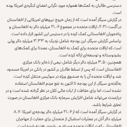
دسترسی طالبان به کمک‌ها همواره مورد نگرانی اعضای کنگره‌ی امریکا بوده
است.
در گزارش سیگار آمده است که از زمان خروج نیروهای امریکایی از افغانستان
در آگست ۲۰۲۱، ایالات متحده در مجموع ۲۱.۰۶ میلیارد دالر به افغانستان و
پناه‌جویان افغانستانی کمک کرده یا در دسترس این کشور قرار داده است.
براساس گزارش سیگار، این بودجه شامل نزدیک به ۳.۳۳ میلیارد دالر پولی
است که ایالات متحده برای کمک به افغانستان، عمدتا برای کمک‌های
بشردوستانه و توسعه‌ای ارائه کرده است.
همچنین ۳.۵۰ میلیارد دالر دیگر شامل نیمی از ذخایر بانک مرکزی
افغانستان است که پس از تسلط طالبان بر کشور در بانکی در امریکا مسدود
شد و ایالات متحده آن را به صندوق ویژه در سوئیس منتقل کرده است.
به‌گفته‌ی سیگار، از این بودجه تا اکنون به نفع مردم افغانستان استفاده
نشده است، اما برای حفاظت از ثبات مالی کلان در نظر گرفته شده است و در
درازمدت می‌تواند شامل افزایش سرمایه بانک مرکزی افغانستان در صورت
تحقق شرایط باشد.
در گزارش سیگار آمده است که از ۲۱.۰۶ میلیارد دالر بودجه‌ی امریکا ۸.۷۰
میلیارد دالر آنان در عملیات استقبال از متحدان برای حمایت از مهاجران
افغانستانی که در ایالات متحده مستقر می‌شوند، هزینه شده است.