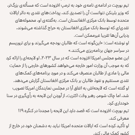
تیم بورچت در ادامه‌ی نامه‌ی خود به ترمپ افزوده است که مسأله‌ی بزرگ‌تر،
که وزیر بلینکن نتوانست آن را تصدیق کند، پرداخت‌های نقدی به دالر ایالات
متحده توسط بانک مرکزی افغانستان است. به‌گفته‌ی او، محموله‌های
نقدی‌ای که توسط بانک مرکزی افغانستان به حراج گذاشته می‌شوند،
ردیابی آن‌ها تقریبا غیرممکن است.
او نوشته است: «این‌گونه است که طالبان بودجه می‌گیرند و برای تروریسم
در سراسر جهان برنامه‌ریزی می‌کنند.»
این عضو مجلس امریکا افزوده است که در سال ۲۰۲۳، او لایحه‌ای را ارائه کرد
که به موجب آن وزارت امور خارجه می‌خواهد کشورهای خارجی را از حمایت
مالی یا مادی از طالبان منصرف می‌کند و در مورد برنامه‌های کمک‌های
نقدی مستقیم و نفوذ طالبان بر بانک مرکزی افغانستان گزارش می‌دهد.
او گفته است که لایحه‌اش به اتفاق آرا در مجلس نمایندگان امریکا تصویب
شد، اما چاک شومر، رهبر وقت اکثریت، از آوردن این لایحه به رأی‌گیری در سنا
خودداری کرد.
تیم بورچت افزوده است که قصد دارد این لایحه را مجددا در کنگره ۱۱۹
معرفی کند.
او تأکید کرده است که ایالات متحده امریکا نباید به دشمنان خود در خارج از
کشور کمک مالی کند.