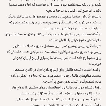
نکرده و این یک سوءتفاهم بوده است. از او خواستم که اجازه دهد سمیرا
برگردد، اما هیچ‌کس گوش نداد، حتا مادرم.»
براساس گزارش، سمیرا همچنان با محمد و همسر اول و فرزندانش زندگی
می‌کند و می‌گوید که با افسردگی دست‌وپنجه نرم می‌کند و تنها جایی که
می‌تواند برود خانه‌ی خواهرش یاسمین است.
او گفته است که پدر و مادرش با او صحبت نمی‌کنند و افزوده است که مردان
خانواده‌اش «هیچ فرقی با طالبان ندارند».
شهرزاد اکبر، رییس پیشین کمیسیون مستقل حقوق‌‌ بشر افغانستان و
رییس نهاد حقوق‌‌ بشری «رواداری» گفته است که مواردی همانند اتفاقی که
برای سمیرا رخ داده است نادر نیست، اما بسیاری از زنان از بیان کردن آن
می‌ترسند.
او گفته است: «قدرت طالبان برای ازدواج دادن افراد در قانون مشخص
نیست. مقام‌های طالبان خود را محق می‌دانند که درباره‌ی زندگی و آزادی
مردم تصمیم‌گیری کنند، بدون هیچ پی‌آمدی.»
از زمان تسلط دوباره‌ی طالبان بر افغانستان، موارد مختلفی از ازدواج‌های
اجباری زنان و دختران، به‌ویژه با افراد این گروه گزارش شده است.
اما این گروه در عین حال ادعا می‌کنند که از ده‌ها مورد ازدواج اجباری
جلوگیری‌ کرده‌ است و مانع چنین ازدواج‌هایی می‌شود.