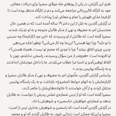
طبق این گزارش، در یکی از روزهای ماه جولای سمیرا برای دریافت معاش
خود به کارگاه قالین‌بافی مراجعه می‌کند و دم در کارگاه منتظر بوده است تا
کارفرما غذای ظهرش را تمام و معاش او را پرداخت کند.
در گزارش گاردین به نقل از این دختر ۱۹ ساله آمده است که در همین حال
محتسبان امر به معروف و نهی از منکر طالبان متوجه و به او نزدیک شدند.
سمیرا گفته است که طالبان از او پرسیدند که «این مرد (کارفرما) چه نسبتی
با تو دارد؟ چرا تنها هستی؟ این‌جا چه کار می‌کنی؟ چطور اجازه می‌دهی
چنین چیزی اتفاق بیفتد؟ چرا با مردی که محرم تو نیست، همراه هستی؟»
او افزوده است: «هرچقدر از من سؤال پرسیدند، پاسخی نداشتم، چون با
الفاظ توهین‌آمیز و ناسزا مرا خطاب می‌کردند. ما را داخل موترشان انداختند
و به پاسگاه پولیس بردند.»
براساس گزارش گاردین، مأموران امر به معروف و نهی از منکر طالبان سمیرا و
کارفرمایش را به اتهام «روابط نامشروع» بازداشت و به یک پاسگاه پولیس
منتقل کردند و از آنان خواستند تا خانواده‌های‌شان را حاضر کنند.
سمیرا گفته است که او از ترس شماره‌ی تماس پدرش را نتوانست به طالبان
بدهد و شماره‌ی خواهرش «یاسمین» و شوهرش را داد.
در گزارش گاردین آمده است که یاسمین و شوهرش به‌دلیل ترس از امنیت
سمیرا و این‌که ممکن است زندانی شود، به طالبان گفتند که او و محمد