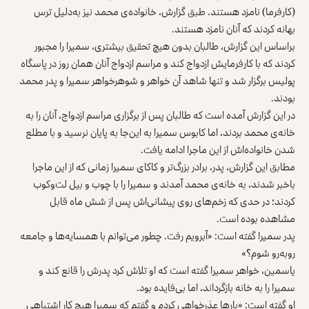
(کارفرما) نامزد هستند. طبق گزارش، خانواده‌‌ی محمد نیز به‌دلیل ترس
بهانه کردند که آنان نامزد هستند.
براساس این گزارش، طالبان بدون هیچ تحقیق بیشتری، سمیرا را مجبور
کردند که با کارفرمایش ازدواج کند و مراسم ازدواج آنان همان روز در پاسگاه
پولیس برگزار شد و تنها شاهد آن خواهر و شوهرخواهر سمیرا و پدر محمد
بودند.
در این گزارش آمده است که طالبان پس از برگزاری مراسم ازدواج، آنان را به
خانه‌ی محمد بردند، اما کابوس سمیرا به این‌جا به پایان نرسید و با مطلع
شدن خانواده‌اش از این ماجرا ادامه یافت.
مطابق این گزارش، پدر، برادر بزرگ‌تر و کاکای سمیرا زمانی که از این ماجرا
باخبر شدند، به خانه‌ی محمد آمدند و سمیرا را با چوب و بیل لت‌وکوب
کردند؛ در حدی که زخم‌های روی پیشانی‌اش پس از شش ماه قابل
مشاهده بوده است.
پدر سمیرا گفته است: «آبرویم رفت. چطور می‌توانم با همسایه‌ها و جامعه
روبه‌رو شوم؟»
یاسمین، خواهر سمیرا گفته است که او تلاش کرد پدرش را قانع کند و
سمیرا را به خانه بازگرداند، اما بی‌فایده بود.
او گفته است: «بارها عذرخواهی کردم و گفتم که سمیرا هیچ کار اشتباهی