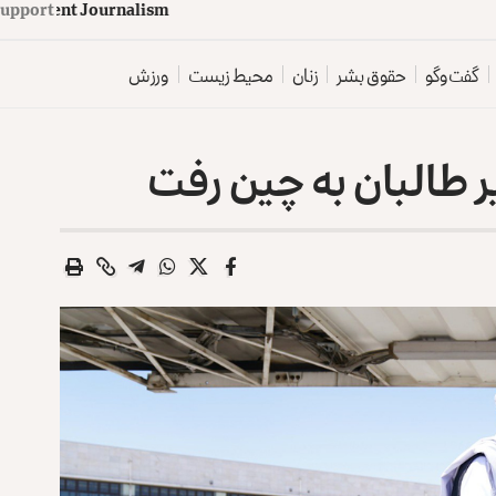
upport
d
e
p
e
n
d
e
n
t
J
o
u
r
n
a
l
i
s
m
گفت‌وگو
حقوق بشر
زنان
محیط زیست
ورزش
 طالبان به چین رفت