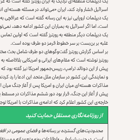
یک دیپلمات منطقه‌ای نزدیک به ایران رویترز گفته است که عراق
اسرائیل فشار وارد کند، ایران «می‌تواند در مسئله هسته‌ای 
یک دیپلمات اروپایی نیز به این رسانه گفته است که عراقچی ب
است، اما اگر اسرائیل به بمباران این کشور ادامه دهد، نمی‌توا
یک دیپلمات دیگر منطقه به رویترز گفته است که اولین تماس 
غلبه بر بن‌بست بر سر خطوط قرمز دو طرف بوده است.
بر اساس گزارش رویترز گفت‌وگوهای دو طرف شامل بحث مختصر ر
رویترز نوشته است که مقام‌های ایرانی و امریکایی بلافاصله به
پیش از این دونالد ترامپ، رییس‌جمهور امریکا نیز گفته بود که
و نمایندگی این کشور در سازمان ملل متحد این ادعا را رد کردند
مذاکرات هسته‌ای میان ایران و امریکا پس از آغاز جنگ میان ا
پیش از آغاز این جنگ، قرار بود دور ششم مذاکرات در مسقط پایت
خارجه‌ی این کشور اعلام کرد که ادامه‌ی مذاکرات با امریکا توج
از روزنامه‌نگاری مستقل حمایت کنید
محدودیت‌های گسترده بر رسانه‌ها و فضای عمومی در افغ
است. در چنین شرایطی، «اطلاعات روز» متعهدانه و مستقل