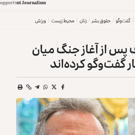
upport
d
e
p
e
n
d
e
n
t
J
o
u
r
n
a
l
i
s
m
گفت‌وگو
حقوق بشر
زنان
محیط زیست
ورزش
ف پس از آغاز جنگ میان
ر گفت‌وگو کرده‌اند