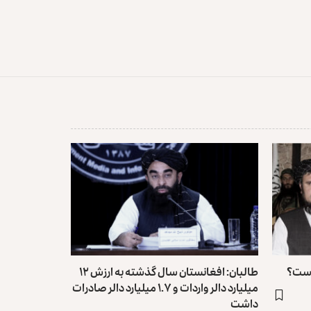
 است؟
طالبان: افغانستان سال گذشته به ارزش ۱۲
میلیارد دالر واردات و ۱.۷ میلیارد دالر صادرات
داشت