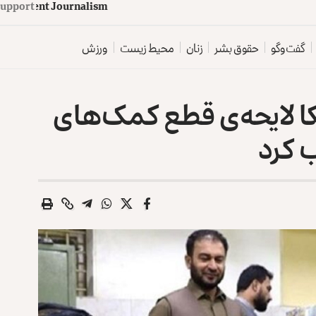
d
e
p
e
n
d
e
n
t
J
o
u
Support
r
n
a
l
i
s
m
گفت‌وگو
حقوق بشر
زنان
محیط زیست
ورزش
 لایحه‌‌ی قطع کمک‌های
ب کرد