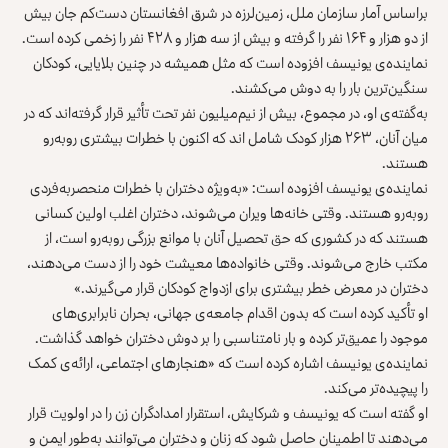
براساس آمار سازمان ملل، زمین‌لرزه در شرق افغانستان دست‌کم جان بیش
از ‏دو هزار و ۱۶۴ نفر را گرفته و بیش از سه هزار و ۴۲۸ نفر را زخمی کرده است.‏
نماینده‌ی یونیسف افزوده است که مثل همیشه در چنین بلایایی، کودکان
سنگین‌ترین ‏بار را به دوش می‌کشند. ‏
به‌گفته‌ی او، در مجموع، بیش از نیم‌میلیون نفر تحت تأثیر قرار گرفته‌اند که در
‏میان آنان، ۲۶۳ هزار کودک شامل اند که اکنون با خطرات بیشتری روبه‌رو
هستند.‏
نماینده‌ی یونیسف افزوده است: «به‌ویژه دختران با خطرات منحصربه‌فردی
‏روبه‌رو هستند. وقتی خانه‌ها ویران می‌شوند، دختران اغلب اولین کسانی
هستند ‏که در کشوری که حق تحصیل آنان با موانع بزرگی روبه‌رو است، از
مکتب ‏خارج می‌شوند. وقتی خانواده‌ها معیشت خود را از دست می‌دهند،
دختران در ‏معرض خطر بیشتری برای ازدواج کودکان قرار می‌گیرند.»‏
او تأکید کرده است که بدون اقدام جامعه‌ی جهانی، بحران نابرابری‌های
موجود را ‏عمیق‌تر کرده و بار نامتناسبی را بر دوش دختران خواهد گذاشت.
نماینده‌ی یونیسف اشاره کرده است که «هنجارهای اجتماعی، ارائه‌ی کمک
را ‏پیچیده‌تر می‌کند.‏
او گفته است که یونیسف و شرکایش، استقرار امدادگران زن را در اولویت قرار
‏می‌دهند تا اطمینان حاصل شود که زنان و دختران می‌توانند به‌طور ایمن و