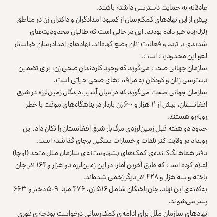
‏عادلانه به حمایت دسترسی داشته باشند.
پیش از این نهادهای کمک‌رسان از کمبود امدادگران و داکتران زن در مناطق
‏زلزله‌زده خبر داده بودند. این در حالی است که طالبان محدودیت‌های
شدیدی بر ‏تردد و فعالیت زنان وضع کرده‌اند. نهادهای امدادرسان خواستار
لغو این ‏محدودیت است.‏
سازمان جهانی صحت می‌گوید که وجود کارمندان صحی زن، برای تضمین
دسترسی ‏زنان و کودکان به ‏مراقبت‌های صحی حیاتی است.‏
سازمان جهانی صحت می‌گوید که در میان آسیب‌دیدگان زمین‌لرزه در شرق
‌‏افغانستان، بیش از ۱۱ هزار و ۶۰۰ زن باردار در پناهگاه‌های موقت با ‏خطر
‏روبه‌رو هستند.‏
‏حدود دو هفته قبل زمین‌لرزه‌ی مرگ‌بار شرق افغانستان را تکان داد. این
رویداد ‌‏در ولایت کنر تلفات و خسارات سنگین برجای گذاشته است.‏
دفتر هماهنگ‌کننده‌ی کمک‌های بشردوستانه‌ی سازمان ملل متحد (اوچا)
‏اعلام ‏کرده است که طبق آخرین آمار، در این زمین‌لرزه دو هزار و ‌‏۱۶۴ نفر جان
‏باخته و سه هزار و ۴۲۸ نفر دیگر زخمی شده‌اند.‏
به‌گفته‌ی این نهاد، جان‌باختگان شامل ۵۱۶ زن، ۴۷۶ مرد، ۵۰۹ دختر و ‌‏۶۶۳
‏پسر می‌شوند.‏
نهادهای سازمان ملل برای ادامه‌ی کمک‌رسانی درخواست بودجه‌ی فوری