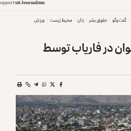
d
e
p
e
n
d
e
n
t
J
o
u
Support
r
n
a
l
i
s
m
گفت‌وگو
حقوق بشر
زنان
محیط زیست
ورزش
وان در فاریاب توسط