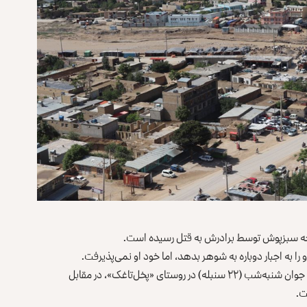
اجه‌ سبزپوش توسط برادرش به قتل رسیده است.‏
 را به اجبار دوباره به شوهر بدهد، اما خود او ‏نمی‌پذیرفت.‏
دو منبع مردمی در ولسوالی خواجه سبزپوش گفتند که این ‏زن جوان شنبه‌شب (۲۲ سنبله) در روستای «پخل‌تاغک»، ‏در مقابل
.‏