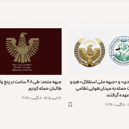
دی» و «جبهه ملی استقلال» هردو
جبهه متحد: طی ۴۸ ساعت در پ
حمله به میدان هوایی نظامی
طالبان حمله کردیم
 عهده گرفتند
۱۷ اسد ۱۴۰۵ - ۸ آگست ۲۰۲۶