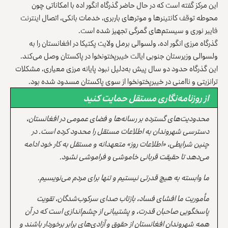
این مرکز گفته است که در حال حاضر گذرگاه انگور اده با امکاناتی چون
محوطه توقف کانتینرها و موترهای باربری، خدمات بانکی، اتصال اینترنت
فایبر نوری و سیستم‌های گمرگی تجهیز شده است.
گذرگاه مرزی انگور اده، ولسوالی برمل ولایت پکتیکا در افغانستان را به
ولسوالی وزیرستان جنوبی ایالت خیبرپختونخوا در پاکستان وصل می‌کند.
این گذرگاه حدود دو سال پیش به‌دلیل نبود پایانه مرزی معیاری، مشکلات
ترانزیتی و ناامنی در خیبرپختونخوا از سوی پاکستان مسدود شده بود.
از روزنامه‌نگاری مستقل حمایت کنید
محدودیت‌های گسترده بر رسانه‌ها و فضای عمومی در افغانستان،
دسترسی شهروندان به اطلاعات مستقل را محدود کرده است. در
چنین شرایطی، «اطلاعات روز» متعهدانه و مستقل به کار خود ادامه
می‌دهد تا حقیقت قربانی خاموشی و فراموشی نشود.
ما وابسته به هیچ قدرتی نیستیم و تنها برای مردم می‌نویسیم.
مأموریت ما افشای فساد، بازتاب صدای سرکوب‌شدگان، تقویت
پاسخگویی صاحبان قدرت، و پشتیبانی از چشم‌اندازی است که در آن
همه شهروندان افغانستان از حقوق و آزادی‌های برابر برخوردار باشند و