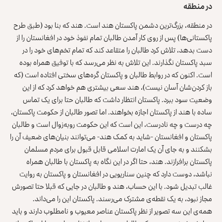
در منطقه
در منطقه، بزرگ‌ترین دشمن پاکستان هند است. هند که بنا بود (طبق طرح
پاکستانی‌ها) پس از روی کار آمدن طالبان تمام نفوذ خود در افغانستان را از
دست بدهد، تلاش کرد طالبان را متقاعد کند که تمام تخم‌های خود را در
سبد پاکستان نگذارند. این تلاش به نظر می‌رسد که با توفیق همراه بوده
است. اکنون که در روابط طالبان و پاکستان گره‌های سختی افتاده است (که
باز کردن‌شان آسان نیست)، هند سعی بیشتری هم خواهد کرد که از این
وضعیت سود ببرد. پاکستان انتظار داشت که طالبان حتا برای یک تماس
ساده با هند از پاکستان اجازه بخواهند. اما تصور طالبان از حکومت پاکستان،
چه درست و چه نادرست، این است که این حکومت روبه‌زوال است و طالبان
پاکستان و افغانستان -شاید به کمک هند- می‌توانند بنیان‌های ضعیف آن را
بشکنند و به جای آن یک امارت اسلامی قابل قبول برای مردم مسلمان
پاکستان برافرازند. هند، حتا اگر در این نگاه به پاکستان با طالبان همراه
نباشد، دوست دارد که چنین سناریویی در افغانستان و پاکستان به روایت
غالب تبدیل شود. با این حساب، هند و طالبان در جایی که قبلا حتا تصورش
مجاز نبود، به یک نقطه‌ی مشترک می‌رسند. پاکستان این را می‌داند.
همه‌ی این سه تصویر از نظر پاکستان عناصر معیوب و نامطلوب دارند و باید