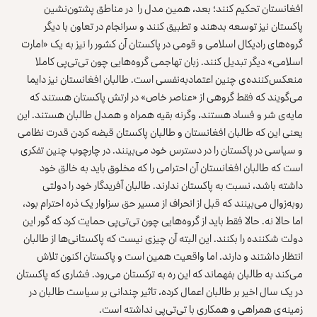
افغانستان تحکیم کنند؛ بعد، همین مدل را در مناطق پشتون‌نشین
پاکستان نیز توسعه بدهند و تطبیق کنند و سرانجام در تعاون با دیگر
گروه‌های رادیکال اسلامی و قومی در پاکستان آن کشور را نیز به یک «امارت
اسلامی» دیگر تبدیل کنند. زبان تهاجمی گروه‌هایی چون تی‌تی‌پی کاملا
منعکس‌کننده‌ی چنین اعتمادبه‌نفسی است. طالبان افغانستان نیز دایما
می‌گویند که فقط گروهی از «عناصر خاص» در ارتش پاکستان هستند که
مایه‌ی شر و فساد هستند، وگرنه بقیه همراه و همدل طالبان هستند. این
یعنی این که طالبان افغانستان و طالبان پاکستان قبضه کردن قدرت نظامی
و سیاسی در پاکستان را در دسترس خود می‌بینند. در چارچوب چنین تفکری
است که طالبان افغانستان آن احترامی را که مخلوق باید به خالق خود
داشته باشد، نسبت به پاکستان ندارند. طالبان آفریدگار خود را دولتی
روبه‌زوال می‌بینند که قبل از انحراف از مسیر حق سزاوار یک ذره احترام بود،
اما حالا نه. حالا فقط باید از گروه‌هایی چون تی‌تی‌پی حمایت کرد که گور این
دولت شکننده را بکنند. این البته آن چیزی نیست که پاکستانی‌ها از طالبان
انتظار داشتند و دارند. اما واقعیت همین است و پاکستان اکنون تلاش
می‌کند به طالبان بفهماند که این ره به ترکستان می‌رود. فشاری که پاکستان
در یک سال اخیر بر طالبان اعمال کرده، تاثیر چندانی بر سیاست‌ طالبان در
زمینه‌ی همراهی و همکاری با تی‌تی‌پی نداشته است.