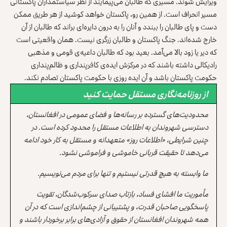
ویرایش شوند. مسیری که طالبان می‌پیمایند از نظر سیاستمداران پاکستانی
مسیر انحراف است. از همین رو، پاکستان خواهد کوشید از هر طریق ممکن
دست و پای طالبان را ببندد و آنان را به درون دایره‌ای براند که طالبان از آن
خارج شده‌اند. جنگ پاکستان و طالبان زرگری نیست. همان واقعیتی است
که دیر یا زود بالا می‌آمد. بعید بود که طالبان داعیه‌ی قومی و مذهبی
رادیکالی داشته باشند که در مرکزش ایده‌ی کافرپنداری و ظالم‌پنداری
حکومت پاکستان باشد و آن ایده روزی با حکومت پاکستان تصادم نکند.
از روزنامه‌نگاری مستقل حمایت کنید
محدودیت‌های گسترده بر رسانه‌ها و فضای عمومی در افغانستان،
دسترسی شهروندان به اطلاعات مستقل را محدود کرده است. در
چنین شرایطی، «اطلاعات روز» متعهدانه و مستقل به کار خود ادامه
می‌دهد تا حقیقت قربانی خاموشی و فراموشی نشود.
ما وابسته به هیچ قدرتی نیستیم و تنها برای مردم می‌نویسیم.
مأموریت ما افشای فساد، بازتاب صدای سرکوب‌شدگان، تقویت
پاسخگویی صاحبان قدرت، و پشتیبانی از چشم‌اندازی است که در آن
همه شهروندان افغانستان از حقوق و آزادی‌های برابر برخوردار باشند و