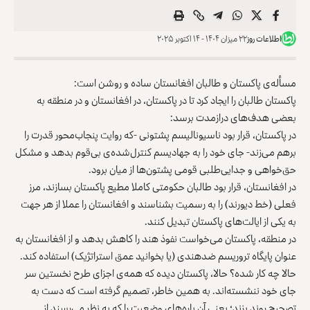
اطلاعات روز
۲۲ میزان ۱۴۰۴ - ۱۴ اکتوبر ۲۰۲۵
مسأله‌ی پاکستان و طالبان افغانستان ساده و روشن است:
پاکستان طالبان را ایجاد کرد تا در پاکستان، در افغانستان و در منطقه به
بعضی هدف‌های درازمدت برسد:
در پاکستان، قرار بود ناسیونالیسم پشتونی -که روایت پنجاب‌محور قدرت را
برهم می‌زند- جای خود را به جهادیسم کنترل‌شده‌ی بی‌قوم بدهد و مشکل
حق‌خواهی و جدایی‌طلبی قومی پشتون‌ها از میان برود.
در افغانستان، قرار بود طالبان حکومتی کاملا مطیع پاکستان بسازند، مرز
فعلی (خط دیورند) را به رسمیت بشناسند و افغانستان را عملا از هر جهت
به یکی از ایالت‌های پاکستان تبدیل کنند.
در منطقه، پاکستان می‌خواست نفوذ هند را کاهش بدهد و از افغانستان به
عنوان پایگاه تروریسم ضدهندی (یا بخوانید عمق استراتژیک) استفاده کند.
حالا چه کار شده؟ حالا، پاکستان دیده که همه‌ی اجزای طرح نخستین سر
جای خود ننشسته‌اند. به همین خاطر، تصمیم گرفته است که دست به
تصحیح روند بزند؛ یعنی آن پاره‌های وضعیت را که به نظر می‌رسند از