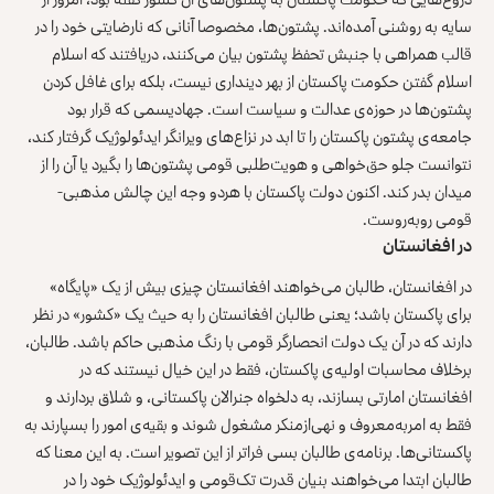
سایه به روشنی آمده‌اند. پشتون‌ها، مخصوصا آنانی که نارضایتی خود را در
قالب همراهی با جنبش تحفظ پشتون بیان می‌کنند، دریافتند که اسلام
اسلام گفتن حکومت پاکستان از بهر دینداری نیست، بلکه برای غافل کردن
پشتون‌ها در حوزه‌ی عدالت و سیاست است. جهادیسمی که قرار بود
جامعه‌ی پشتون پاکستان را تا ابد در نزاع‌های ویرانگر ایدئولوژیک گرفتار کند،
نتوانست جلو حق‌خواهی و هویت‌طلبی قومی پشتون‌ها را بگیرد یا آن را از
میدان بدر کند. اکنون دولت پاکستان با هردو وجه این چالش مذهبی-
قومی روبه‌روست.
در افغانستان
در افغانستان، طالبان می‌خواهند افغانستان چیزی بیش از یک «پایگاه»
برای پاکستان باشد؛ یعنی طالبان افغانستان را به حیث یک «کشور» در نظر
دارند که در آن یک دولت انحصارگر قومی با رنگ مذهبی حاکم باشد. طالبان،
برخلاف محاسبات اولیه‌ی پاکستان، فقط در این خیال نیستند که در
افغانستان امارتی بسازند، به دلخواه جنرالان پاکستانی، و شلاق بردارند و
فقط به امربه‌معروف و نهی‌ازمنکر مشغول شوند و بقیه‌ی امور را بسپارند به
پاکستانی‌ها. برنامه‌ی طالبان بسی فراتر از این تصویر است. به این معنا که
طالبان ابتدا می‌خواهند بنیان قدرت تک‌قومی و ایدئولوژیک خود را در