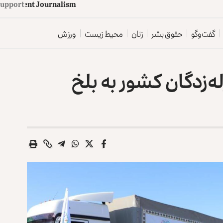
upport
d
e
p
e
n
d
e
n
t
J
o
u
r
n
a
l
i
s
m
گفت‌وگو
حقوق بشر
زنان
محیط زیست
ورزش
‌زدگان کشور به بلخ