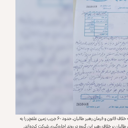
در عریضه باشندگان محل آمده است که «مدیر قضایای امارت» خلاف قانون و فرمان رهبر طالبان، حدود ۶۰ جریب زمین علفچر را به
لبان بر خلاف رهبر این گروه در روند اجاره‌گیری شرکت کرده‌اند.