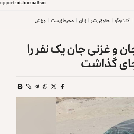
upport
d
e
p
e
n
d
e
n
t
J
o
u
r
n
a
l
i
s
m
گفت‌وگو
حقوق بشر
زنان
محیط زیست
ورزش
‌ و غزنی جان یک نفر را
ای گذاشت