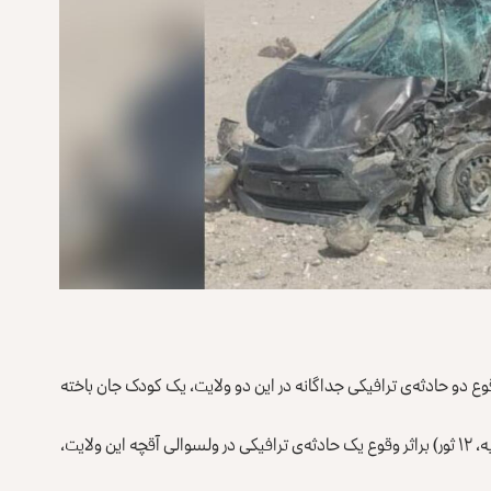
وع دو حادثه‌ی ترافیکی جداگانه در این دو ولایت، یک کودک جان باخته
فرماندهی امنیه‌ی طالبان در جوزجان گفته است که امروز (شنبه، ۱۲ ثور) براثر وقوع یک حادثه‌ی ترافیکی در ولسوالی آقچه این ولایت،