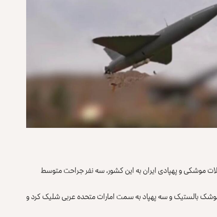
ات موشکی و پهپادی ایران به این کشور، سه نفر جراحت متوسط
 است که ایران صبح امروز (جمعه، ۱۸ ثور) دو موشک بالستیک و سه پهپاد به سمت امارات متحده عربی شلیک کرد و