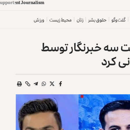
upport
d
e
p
e
n
d
e
n
t
J
o
u
r
n
a
l
i
s
m
گفت‌وگو
حقوق بشر
زنان
محیط زیست
ورزش
شت سه خبرنگار توسط
نی کرد