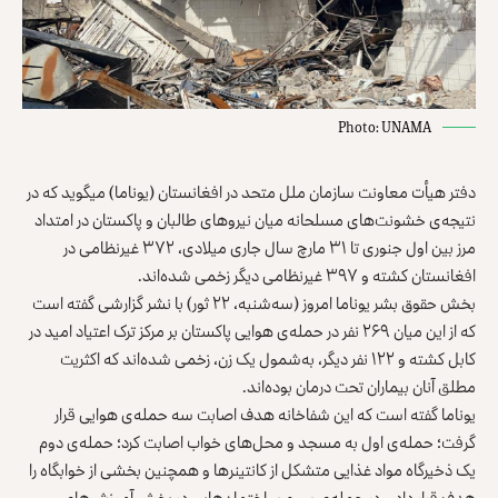
Photo: UNAMA
دفتر هیأت معاونت سازمان ملل متحد در افغانستان (یوناما) می‎گوید که در
نتیجه‌ی خشونت‌های مسلحانه میان نیروهای طالبان و پاکستان در امتداد
مرز بین اول جنوری تا ۳۱ مارچ سال جاری میلادی، ۳۷۲ غیرنظامی در
افغانستان کشته و ۳۹۷ غیرنظامی دیگر زخمی شده‌اند.
بخش حقوق‌ بشر یوناما امروز (سه‌شنبه، ۲۲ ثور) با نشر گزارشی گفته است
که از این میان ۲۶۹ نفر در حمله‌ی هوایی پاکستان بر مرکز ترک اعتیاد امید در
کابل کشته و ۱۲۲ نفر دیگر، به‌شمول یک زن، زخمی شده‌اند که اکثریت
مطلق آنان بیماران تحت درمان بوده‌اند.
یوناما گفته است که این شفاخانه هدف اصابت سه حمله‌ی هوایی قرار
گرفت؛ حمله‌ی اول به مسجد و محل‌های خواب اصابت کرد؛ حمله‌ی دوم
یک ذخیرگاه مواد غذایی متشکل از کانتینرها و همچنین بخشی از خوابگاه را
هدف قرار داد و در حمله‌ی سوم ساختمان‌هایی در بخش آموزش‌های