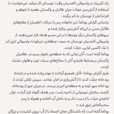
یک کلینیک در ولسوالی کامدیش ولایت نورستان کار می‎کرد، می‌خواست با
استفاده از آتش‌بس موقت میان طالبان و پاکستان، همره با شوهر و
فرزندانش از نورستان به کنر برگردد.
براساس گزارش یوناما، این خانواده پس از دریافت اطمینان از مقام‌های
طالبان مبنی بر این‌که آتش‎‌بس برقرار شده و
نیروهای پاکستان دیگر موترها را در این مسیر هدف قرار نمی‌دهند، از
ولسوالی کامدیش نورستان به سمت منطقه‌ی «بریکوت» ولسوالی ناری کنر
با یک تاکسی کرایی، حرکت کردند.
یوناما گفته است، آنان زمانی که به منطقه‌ی باغچار رسیدند، نظامیان
پاکستان بر وسایط نقلیه‌ی آنان با سلاح‌های سبک، توپ و هاوان شلیک
کردند.
طبق گزارش یوناما: «آنان تصمیم‌ گرفتند از موتر پیاده شده و در امتداد
رودخانه حرکت کنند تا از آتش‌باری در امان بمانند. سپس تلاش کردند از
رودخانه عبور کرده و به منطقه‌ی امن‌تر برسند. در جریان عبور از رودخانه،
کارمند سازمان غیردولتی از ناحیه راست بدن هدف گلوله قرار گرفت، توان
ادامه‌ی حرکت را از دست داد و به داخل آب افتاده و همراه با پسر
سه‌ساله‌اش غرق شد.»
یوناما گفته است که باشندگان محل اجساد را از آب بیرون کشیدند و بزرگان