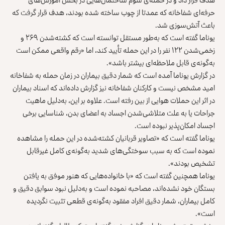
حرفه‌ای شفاخانه که عمدتا از چوب ساخته شده بودند، هدف قرار گرفت که
باعث آتش‌سوزی شد.
یوناما گفته است که به‌طور مستقل توانسته است که کشته‌شدن ۲۶۹ و
زخمی‌شدن ۱۲۲ نفر را در این حمله تأیید کند، اما «رقم واقعی ممکن است
به‌گونه‌ی قابل ملاحظه‌ای بیشتر باشد».
در گزارش یوناما آمده است که شمار دقیق بیماران در زمان حمله به شفاخانه
امید مشخص نیست و کارکنان شفاخانه نیز گزارش داده‌اند که اسناد بیماران
در اثر این حملات هوایی از بین رفته است. علاوه بر این، به‌دلیل ماهیت
جراحات یا به‌ علت متلاشی‌شدن اجساد به اعضای بدن، شناسایی برخی
اجساد امکان‌پذیر نبوده است.
یوناما گفته است که «تصاویر قربانیان کشته‌شده در این حمله را مشاهده
نموده است که به سبب سوختگی‌های شدید به‌گونه‌ی کامل غیرقابل
تشخیص بودند».
یوناما همچنین گفته است که «با خانواده‌هایی که هنور موفق به یافتن
بستگان خود نشده‌اند، مصاحبه نموده است و به‌دلیل نبود سوابق دقیق و
کامل بیماران، شمار دقیق افراد مفقود به‌گونه‌ی قطعی تثبیت نگردیده
است».