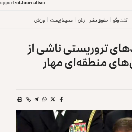
d
e
p
e
n
d
e
n
t
J
o
u
Support
r
n
a
l
i
s
m
گفت‌وگو
حقوق بشر
زنان
محیط زیست
ورزش
های تروریستی ناشی از
‌های منطقه‌ای مهار