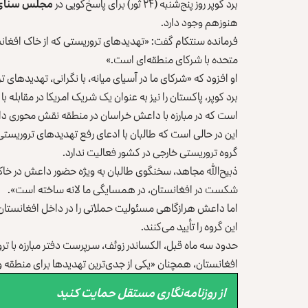
برد کوپر روز پنج‌شنبه (۲۴ ثور) برای پاسخ‌گویی در
مجلس سنای ا
هنوزهم وجود دارد.
فرمانده سنتکام گفت: «تهدیدهای تروریستی که از خاک افغا
متحده با شرکای منطقه‌ای است.»
او افزود که «شرکای ما در آسیای میانه، با نگرانی، تهدیدهای 
برد کوپر، پاکستان را نیز به عنوان یک شریک امریکا در مقاب
است که در مبارزه با داعش خراسان در منطقه نقش محوری دار
این در حالی است که طالبان با ادعای رفع تهدیدهای تروریستی
گروه تروریستی خارجی در کشور فعالیت ندارد.
ذبیح‌الله مجاهد، سخنگوی طالبان به ویژه حضور داعش در خاک 
شکست در افغانستان، در همسایگی ما لانه ساخته است».
اما داعش هرازگاهی مسئولیت حملاتی را در داخل افغانستان ب
این گروه را تأیید می‌کنند.
حدود سه ماه قبل، الکساندر زوئف، سرپرست دفتر مبارزه با 
افغانستان، همچنان «یکی از جدی‌ترین تهدیدها برای منطقه و فر
از روزنامه‌نگاری مستقل حمایت کنید