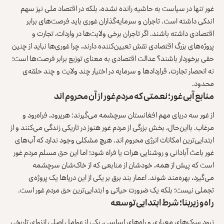
غور تنها در سیاست به حاشیه رانده نشده، بلکه در اقتصاد ملی نیز سهم
اندکی داشته است. تاجران و سرمایه‌گذاران غوری باید فرصت‌های برابر
اقتصادی داشته باشند. اگر تاجران برخی ولایت‌ها در واردات، تجارت و
پروژه‌های بزرگ اقتصادی نقش تعیین‌کننده دارند، چرا غوری‌ها نباید از چنین
حقی برخوردار باشند؟ عدالت اقتصادی به معنای توزیع برابر فرصت‌ها است؛
نه انحصار تجارت، قراردادها و سرمایه در اختیار چند ولایت و چند حلقه‌ی
محدود.
منابع آبی غور؛ نعمتی که مردم غور از آن محروم‌ اند
از غور سه دریای مهم افغانستان سرچشمه می‌گیرند: هریرود، فراه‌رود و
مرغاب. با‌این‌حال، بخش بزرگی از مردم غور هنوز در تاریکی زندگی می‌کنند و از
ابتدایی‌ترین امکانات انرژی محروم‌ اند. هیچ مشکلی وجود ندارد که آب‌های
غور باعث آبادانی و روشنایی هرات یا فراه شود؛ اما این حق مسلم مردم غور
است که پیش از همه، خودشان از منابعی که از خاک‌شان سرچشمه
می‌گیرد، بهره‌مند شوند. اعمار بند برق بر یکی از این دریاها یک پروژه‌ی
تجملی نیست؛ بلکه یک ضرورت حیاتی و ابتدایی‌ترین حق مردم غور است.
راه و زیربنا؛ شرط ابتدایی توسعه
نبود سرک‌های معیاری و راه‌های اساسی، یکی از عوامل اصلی انزوای تاریخی