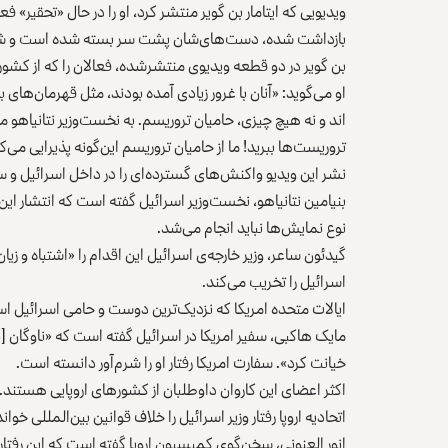
ویدیویی که ایتامار بن گویر منتشر کرد
، او را در حال «تحقیر»
بازداشت شده، دست‌های‌شان پشت سر بسته شده است و شبی
بن گویر در دو قطعه ویدیوی منتشرشده، فعالان را که از کش
او می‌گوید: «آنان با غرور زیادی آمده بودند، مثل قهرمان‌های ب
اند و نه هیچ چیزی، حامیان تروریسم. به نخست‌وزیر نتانیاهو می
تروریست‌ها ببرید! ما از حامیان تروریسم این‌گونه پذیرایی می‌ک
نشر این ویدیو واکنش‌های گسترده‌ای را در داخل اسرائیل و 
بنیامین نتانیاهو، نخست‌وزیر اسرائیل گفته است که انتشار این
نوع نمایش‌ها نباید انجام می‌شد.
گیدئون ساعر، وزیر خارجه‌ی اسرائیل این اقدام را «اشتباه و زی
اسرائیل را تخریب می‌کند.
ایالات متحده امریکا که نزدیک‌ترین دوست و حامی اسرائيل ا
مایک هاکبی، سفیر امریکا در اسرائیل گفته است که «ناوگان 
خیانت کرد». سفارت امریکا رفتار او را شرم‌آور دانسته است.
اکثر اعضای این کاروان داوطلبان از کشورهای اروپایی هستند.
اتحادیه اروپا رفتار وزیر اسرائيل را خلاف قوانین بین‌المللی خوا
انور العنونی، سخن‌گوی کمیسیون اروپا گفته است که این رفتار 