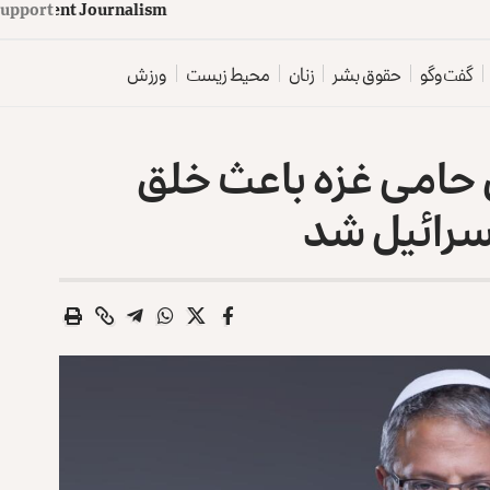
upport
d
e
p
e
n
d
e
n
t
J
o
u
r
n
a
l
i
s
m
گفت‌وگو
حقوق بشر
زنان
محیط زیست
ورزش
ان حامی غزه باعث خلق
اسرائيل شد