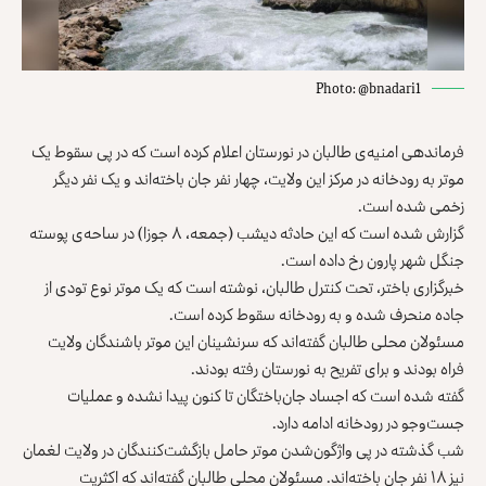
Photo: @bnadari1
فرماندهی امنیه‌ی طالبان در نورستان اعلام کرده است که در پی ‏سقوط یک
موتر به رودخانه در مرکز این ولایت، چهار نفر جان ‏باخته‌اند و یک نفر دیگر
زخمی شده است.
گزارش شده است که این حادثه دیشب (جمعه، ۸ جوزا) در ساحه‌ی پوسته
‏جنگل شهر پارون رخ داده است.
خبرگزاری
باختر
، تحت کنترل طالبان، نوشته است که یک موتر نوع ‏تودی از
جاده منحرف شده و به رودخانه سقوط کرده است.
مسئولان محلی طالبان گفته‌اند که سرنشینان این موتر باشندگان ولایت
‏فراه بودند و برای تفریح به نورستان رفته بودند.
گفته شده است که اجساد جان‌باختگان تا کنون پیدا نشده و ‏عملیات
جست‌وجو در رودخانه ادامه دارد.
شب گذشته در پی واژگون‌شدن موتر حامل بازگشت‌کنندگان در ولایت لغمان
‏نیز ۱۸ نفر جان باخته‌اند. مسئولان محلی طالبان گفته‌اند که اکثریت