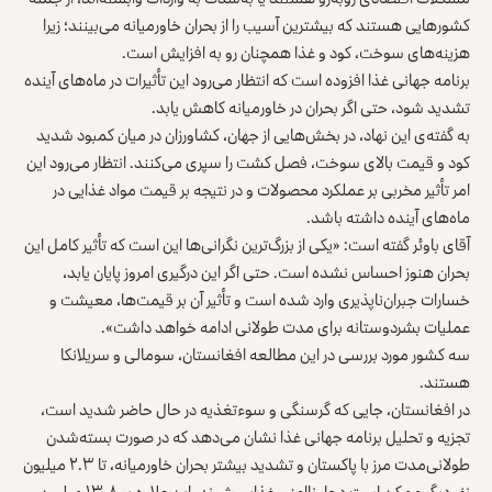
کشورهایی هستند که بیشترین آسیب را از بحران ‏خاورمیانه می‌بینند؛ زیرا
هزینه‌های سوخت، کود و غذا همچنان رو به ‏افزایش است‎.‎
برنامه جهانی غذا افزوده است که انتظار می‌رود این تأثیرات در ‏ماه‌های آینده
تشدید شود، حتی اگر بحران در خاورمیانه کاهش یابد‎.‎
به گفته‌ی این نهاد، در بخش‌هایی از جهان، کشاورزان در میان کمبود ‏شدید
کود و قیمت بالای سوخت، فصل کشت را سپری می‌کنند. انتظار ‏می‌رود این
امر تأثیر مخربی بر عملکرد محصولات و در نتیجه بر ‏قیمت مواد غذایی در
ماه‌های آینده داشته باشد‎.‎
آقای باوئر گفته است: «یکی از بزرگ‌ترین نگرانی‌ها این است که ‏تأثیر کامل این
بحران هنوز احساس نشده است. حتی اگر این درگیری ‏امروز پایان یابد،
خسارات جبران‌ناپذیری وارد شده است و تأثیر آن بر ‏قیمت‌ها، معیشت و
عملیات بشردوستانه برای مدت طولانی ادامه خواهد ‏داشت».‏
سه کشور مورد بررسی در این مطالعه افغانستان، سومالی و سریلانکا
‏هستند‎.‎
در افغانستان، جایی که گرسنگی و سوءتغذیه در حال حاضر شدید ‏است،
تجزیه و تحلیل برنامه جهانی غذا نشان می‌دهد که در صورت ‏بسته‌شدن
طولانی‌مدت مرز با پاکستان و تشدید بیشتر بحران خاورمیانه، ‏تا ۲.۳ میلیون
نفر دیگر ممکن است دچار ناامنی غذایی شوند. این ‏علاوه بر ۱۳.۸ میلیون