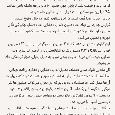
ادامه یابد و قیمت نفت تا پایان جون حدود ۱۰۰ دالر در هر ‏بشکه باقی بماند،
۴۵ میلیون نفر ممکن است دچار ناامنی غذایی حاد ‏شوند‎.‎
برنامه جهانی غذا گفته است که این سناریو اکنون در حال وقوع است‎.‎
گزارش جدید این نهاد تحت عنوان «امنیت غذایی تحت فشار: چگونگی ‏تأثیر
بحران خاورمیانه بر کشورهای آسیب‌پذیر»، وضعیت سه کشور ‏آسیب‌پذیر را
تجزیه و تحلیل می‌کند‎.‎
این گزارش نشان می‌دهد که ۲.۵ میلیون نفر دیگر در سومالی، ۱.۳ ‏میلیون
نفر در سریلانکا و ۲.۳ میلیون نفر در افغانستان برای تأمین ‏نیازهای اولیه
غذایی خود تلاش می‌کنند و در برخی موارد به دلیل ‏بحران، دچار گرسنگی حاد
می‌شوند‎.‎
ژان مارتین باوئر، مدیر خدمات تحلیل امنیت غذایی و تغذیه برنامه ‏جهانی
غذا گفته است: «هشدارهای اولیه فقط در صورتی اهمیت دارند ‏که جهان به
آن‌ها عمل کند. ما هشدار داده بودیم که این بحران می‌تواند ‏میلیون‌ها نفر
دیگر را به گرسنگی بکشاند؛ اکنون شاهد وقوع آن در ‏زمان واقعی هستیم.
در بسیاری از موارد، فقیرترین خانواده‌ها در ‏سراسر جهان، دور از مرکز بحران،
بیشترین آسیب را می‌بینند».‏
به گفته‌ی برنامه جهانی غذا، کشورهایی که با درگیری، شوک‌های ‏اقلیمی و
مشکلات اقتصادی روبه‌رو هستند یا به‌شدت به واردات ‏وابسته‌اند، از جمله