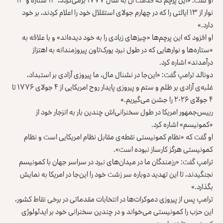
نوار از ۱۳ ایالتی را که در چهارم جولای استقلال خود را اعلام کردند، بر خود
دارد.»
او افزود که این پرچم‌ها «چیزهای زیادی را به خود دیده‌اند» و با علاقه به
«ستاره‌ها و نوارهایی که در طول نبرد یورک‌تاون پیروزمندانه به اهتزاز
درآمدند» اشاره کرد.
دونالد ترامپ گفت: «این‌جا در نشنال مال، ما پیروزی آزادی بر استبداد،
غلبه‌ی آزادی بر ظلم و ستم و پیروزی پایدار روح امریکایی از ۴ جولای ۱۷۷۶ تا
۴ جولای ۲۰۲۶ را جشن می‌گیریم.»
رییس‌جمهور امریکا در طول سخنرانی‌اش چندین بار به انزجار خود از
«کمونیسم» اشاره کرد.
او گفت که «نظام کمونیستی نقطه‌ی مقابل نظام امریکایی است و نظام
کمونیستی هرگز کارساز نبوده است».
ترامپ گفت: «رزمندگان ما در میدان‌های نبرد در سراسر جهان با کمونیسم
نجنگیدند، تا این تهدید دوباره سر زشت خود را این‌جا در امریکا به نمایش
بگذارد.»
ترامپ پس از پیروزی دموکرات‌ها در انتخابات مقدماتی در برخی نقاط کشور،
این حزب را کمونیستی می‌خواند و در چندین سخنرانی خود بر ایدئولوژی