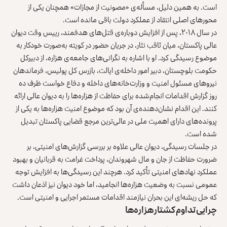
است. به همین دلیل، مسأله‌ی «مصونیت از مجازات» همچنان یکی از
محورهای اصلی انتقاد از عملکرد دولت باقی مانده است.
در سال ۲۰۱۸، پس از افزایش دوباره‌ی قتل‌های هدفمند، رییس وقت دیوان
عالی پاکستان،
میان ثاقب نثار
، در جریان حضور در کویته به‌صورت خودکار به
موضوع رسیدگی کرد. او با اشاره به نگرانی‌های جامعه‌ی هزاره، از دبیرکل
حکومت بلوچستان، دبیر امور داخله‌ی ایالت، بازرس کل پولیس، فرماندهان
نیروهای مسئول امنیت و وزارت‌خانه‌های داخله و دفاع خواست ظرف ده
روز گزارش اقدامات انجام‌شده برای حفاظت از هزاره‌ها را به دیوان عالی ارائه
کنند. این اقدام نشان‌دهنده‌ی آن بود که موضوع امنیت هزاره‌ها به یکی از
پرونده‌های دارای اهمیت ملی در عالی‌ترین مرجع قضایی پاکستان تبدیل
شده است.
در جلسات رسیدگی،
دیوان عالی
علاوه بر بررسی گزارش‌های امنیتی، بر
ضرورت حفاظت از جان و مال شهروندان، پرداخت غرامت به قربانیان و بهبود
عملکرد نهادهای امنیتی تأکید کرد. هرچند این رسیدگی‌ها به افزایش توجه
عمومی نسبت به وضعیت هزاره‌ها انجامید، اما خود دیوان نیز اذعان داشت
که حل ریشه‌ای این بحران نیازمند اقدامات مستمر اجرایی و امنیتی است.
چرایی تداوم کشتار هزاره‌ها