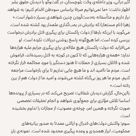
اکبر درانی، وزیر داخله‌ی وقت بلوچستان، در گفت‌وگو با دیدبان حقوق بشر
اظهار داشت: «ما نمی‌توانیم صرفا براساس سوءظن اقدام کنیم؛ به شواهد
نیاز داریم و متأسفانه به‌دست‌آوردن چنین شواهدی بسیار دشوار است‌.»
زهرا (نام مستعار) که برادرش در بمب‌گذاری علمدار رود کشته شده است،
می‌گوید با این‌که بارها از دولت پاکستان برای پیگیری قتل برادرش درخواست
بررسی کرده است، اما هیچ‌گونه پاسخ روشنی دریافت نکرده است. او
می‌افزاید که دولت پاکستان هیچ علاقه‌ی برای پیگیری جرایم علیه هزاره‌ها
ندارد؛ «همه‌ی هزاره‌هایی که تا کنون در کویته به قتل رسیده‌اند، فراموش
شده و قاتلان بسیاری از حملات تا هنوز دستگیر یا مورد محاکمه قرار نگرفته
است. مردم ما ناامید اند و ما هیچ جایی نداریم تا برای بازخواست مراجعه
کنیم. مردم ما هر روز بی‌گناه کشته می‌شوند و امید ما از دولت هم از بین
رفته است.»
بااین‌حال، گزارش دیدبان شفافیت تصریح می‌کند که در بسیاری از پرونده‌ها
اساسا تلاش مؤثری برای جمع‌آوری شواهد و انجام تحقیقات تخصصی
صورت نگرفته و همین امر، چرخه‌ی مصونیت از مجازات را تداوم بخشیده
است.
سوم؛ واکنش دولت‌های فدرال و ایالتی عمدتا به صدور بیانیه‌های
محکومیت، ابراز همدردی و وعده پیگیری محدود شده است. نمونه‌ی بارز