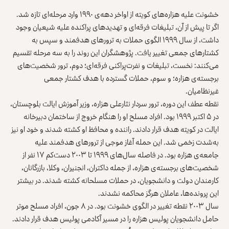
خشونت علیه هزاره‌های کویته از اواخر دهه‌ی ۱۹۹۰ وارد مرحله‌ای تازه شد.
اگر تا پیش از آن، تبلیغات فرقه‌ای و تهدیدهای پراکنده علیه شیعیان وجود
داشت، از سال ۱۹۹۹ الگوی حملات به ترورهای هدفمند و سپس به
کشتارهای جمعی تغییر یافت. پژوهشگران این روند را به سه مرحله تقسیم
می‌کنند: نخست، تبلیغات و نفرت‌پراکنی فرقه‌ای؛ دوم، ترور شخصیت‌های
برجسته‌ی هزاره؛ و سوم، حملات گسترده با هدف کشتار جمعی
غیرنظامیان.
نقطه عطف این دوره،
ترور سردار نثارعلی هزاره
، وزیر آموزش ایالت بلوچستان،
در ۵ اکتبر ۱۹۹۹ بود. افراد مسلح او را هنگام خروج از ساختمان دبیرخانه
ایالت در کویته هدف قرار دادند. راننده و محافظ او کشته شدند و خود او نیز
به‌شدت زخمی شد. این حمله آغاز موجی از ترورهای هدفمند علیه
جامعه‌ی هزاره بود. در فاصله سال‌های ۱۹۹۹ تا ۲۰۰۳ دست‌کم ۱۷ نفر از
شخصیت‌های برجسته‌ی هزاره، از جمله داکتران، انجنیران، وکلا، بازرگانان،
کارمندان دولت و دانشجویان، در حملات مسلحانه کشته شدند. در بیشتر
این پرونده‌ها، عاملان هرگز محاکمه نشدند.
سال ۲۰۰۳ نقطه تغییر در الگوی خشونت بود. در ۸ جون، افراد مسلح موتر
حامل دانشجویان پولیس هزاره را در مسیر آکادمی پولیس هدف قرار دادند.