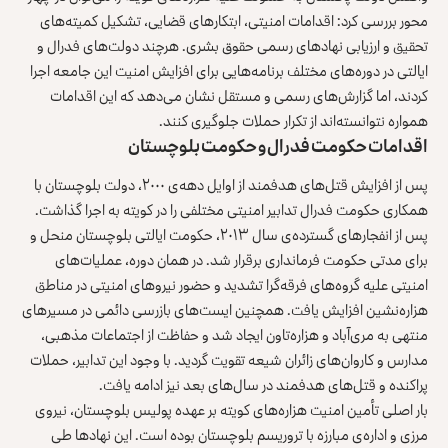
محور بررسی کرد: اقدامات امنیتی، ابتکارهای قضایی، تشکیل کمیته‌های
تحقیق و ارزیابی نهادهای رسمی حقوق بشری. هرچند دولت‌های فدرال و
ایالتی در دوره‌های مختلف برنامه‌هایی برای افزایش امنیت این جامعه اجرا
کردند، اما گزارش‌های رسمی و مستقل نشان می‌دهد که این اقدامات
همواره نتوانسته‌اند از تکرار حملات جلوگیری کنند.
اقدامات حکومت فدرال و حکومت بلوچستان
پس از افزایش قتل‌های هدفمند از اوایل دهه‌ی ۲۰۰۰، دولت بلوچستان با
همکاری حکومت فدرال
تدابیر امنیتی مختلفی
را در کویته به اجرا گذاشت.
پس از انفجارهای گسترده‌ی سال ۲۰۱۳، حکومت ایالتی بلوچستان منحل و
برای مدتی حکومت فرمانداری برقرار شد. در همان دوره، عملیات‌های
امنیتی علیه گروه‌های فرقه‌گرا تشدید و حضور نیروهای امنیتی در مناطق
هزاره‌نشین افزایش یافت. همچنین ایست‌های بازرسی دائمی در مسیرهای
منتهی به مری‌آباد و هزاره‌تاون ایجاد شد و حفاظت از اجتماعات مذهبی،
مدارس و کاروان‌های زائران شیعه تقویت گردید. با وجود این تدابیر، حملات
پراکنده و قتل‌های هدفمند در سال‌های بعد نیز ادامه یافت.
بار اصلی تأمین امنیت هزاره‌های کویته بر عهده پولیس بلوچستان، نیروی
مرزی و اداره‌ی مبارزه
با تروریسم بلوچستان
بوده است. این نهادها طی