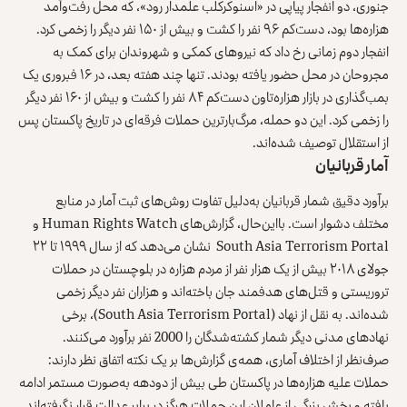
جنوری، دو انفجار پیاپی در «
اسنوکرکلب
علمدار رود»، که محل رفت‌وآمد
هزاره‌ها بود، دست‌کم ۹۶ نفر را کشت و بیش از ۱۵۰ نفر دیگر را زخمی کرد.
انفجار دوم زمانی رخ داد که نیروهای کمکی و شهروندان برای کمک به
مجروحان در محل حضور یافته بودند. تنها چند هفته بعد، در ۱۶ فبروری یک
بمب‌گذاری در بازار هزاره‌تاون دست‌کم ۸۴ نفر را کشت و بیش از ۱۶۰ نفر دیگر
را زخمی کرد. این دو حمله، مرگ‌بارترین حملات فرقه‌ای در تاریخ پاکستان پس
از استقلال توصیف شده‌اند.
آمار قربانیان
برآورد دقیق شمار قربانیان به‌دلیل تفاوت روش‌های ثبت آمار در منابع
مختلف دشوار است. بااین‌حال، گزارش‌های Human Rights Watch و
South Asia Terrorism Portal نشان می‌دهد که از سال ۱۹۹۹ تا ۲۲
جولای ۲۰۱۸ بیش از یک هزار نفر از مردم هزاره در بلوچستان در حملات
تروریستی و قتل‌های هدفمند جان باخته‌اند و هزاران نفر دیگر زخمی
شده‌اند. به نقل از نهاد (South Asia Terrorism Portal)، برخی
نهادهای مدنی دیگر شمار کشته‌شدگان را
2000
نفر برآورد می‌کنند.
صرف‌نظر از اختلاف آماری، همه‌ی گزارش‌ها بر یک نکته اتفاق نظر دارند:
حملات علیه هزاره‌ها در پاکستان طی بیش از دودهه به‌صورت مستمر ادامه
یافته و بخش بزرگی از عاملان این حملات هرگز در برابر عدالت قرار نگرفته‌اند.