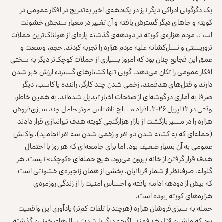
یک دگرگونی ادراکی دیگر نیز در یک‌دهه‌ی اخیر به‌تدریج در افکار عمومی در
کویته و جاهای دیگر گسترش یافته و آن تغییر در معیار سنجش خشونت
است. مردم هزاره‌ی کویته در دودهه‌ی گذشته پاره‌ای از هولناک‌ترین حملات
تروریستی و نسل‌کشانه علیه مردم هزاره را تجربه کردند. حجم، وسعت و
عمق این فجایع چنان بود که امروز بسیاری از حملات کوچک‌تر دیگر به‌ سختی
افکار عمومی را تکان می‌دهد. گویی تنها کشتارهای گسترده ارزش خبر شدن
دارند و قتل‌های هدفمند، زخمی شدن چند کارگر، راننده یا کاسب، دیگر
صرفا به آماری در گوشه‌ای از صفحات اخبار تبدیل شده‌اند. به همین خاطر،
وقتی در ۱۲ اپریل ۲۰۲۶، افراد مسلح ناشناس موتر حامل چند سبزی‌فروش
هزاره را در مسیر بازگشت از بازار هزارگنجی کویته هدف تیراندازی قرار دادند
(حمله‌ای که به کشته شدن دو نفر و زخمی شدن سه نفر انجامید)، واکنش
عمومی به آن بسیار ضعیف بود. اما برای جامعه‌ای که هر روز با احتمال
هدف قرار گرفتن از خانه بیرون می‌رود، هیچ حمله‌ای «کوچک» نیست. هر
گلوله، صرف‌نظر از شمار قربانیان، بخشی از همان زنجیره‌ی خشونتی است
که بیش از دودهه ادامه یافته و احساس امنیت را از زندگی روزمره‌ی
هزاره‌های کویته ربوده است.
حمله به سبزی‌فروشان هزاره (هرچند با تلفات کم‌تر) یادآوری این واقعیت
بود که ماشین قتل هدفمند، اگرچه دیگر با شدت سال‌های خونین گذشته