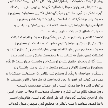
بیش از دودهه خشونت علیه هزاره‌های پاکستان نشان می‌دهد که تداوم
این کشتارها را نمی‌توان صرفا به فعالیت گروه‌های تروریستی نسبت داد.
اگرچه لشکر جهنگوی، داعش و دیگر گروه‌های تکفیری مسئولیت بسیاری از
حملات را بر عهده گرفته‌اند، اما استمرار این خشونت‌ها در بستری از
ناکارآمدی نهادهای امنیتی، ضعف نظام قضایی، بی‌تفاوتی سیاسی و
مصونیت عاملان از مجازات امکان‌پذیر شده است.
نخست؛ ناکامی نهادهای امنیتی در پیشگیری از حملات و انجام تحقیقات
مؤثر، یکی از مهم‌ترین عوامل تداوم خشونت بوده است. در بسیاری از
حملات، صحنه‌ی جرم پیش از انجام بررسی‌های تخصصی پاک‌سازی شده و
تحقیقات کیفری هرگز به شناسایی یا محکومیت عاملان اصلی نینجامیده
است.
گزارش دیدبان حقوق
بشر در توصیف این وضعیت می‌نویسد: «از نگاه
بسیاری از هزاره‌ها، ناتوانی مستمر مقام‌های ایالتی و ملی پاکستان در
دستگیری مهاجمان یا پیگرد گروه‌های شبه‌نظامی که مسئولیت حملات را بر
عهده می‌گیرند، این تصور را ایجاد کرده است که مقام‌ها یا ناتوان هستند، یا
بی‌تفاوت‌ اند، و یا حتا ممکن است با این حملات همدست باشند.»
دوم؛ ضعف نظام عدالت کیفری و فرهنگ مصونیت از مجازات، فضای امنی
برای ادامه‌ی فعالیت گروه‌های افراطی ایجاد کرده است. مقام‌های امنیتی
بارها کمبود شواهد را علت ناتوانی در محکوم کردن متهمان عنوان کرده‌اند.