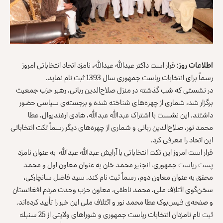
اطلاعات روز:
قرار است داکتر عبدالله عبدالله، نامزد اتحاد انتخاباتی امروز
رسماً برای انتخابات ریاست جمهوری سال 1393 ثبت نام نماید.
در نشستی که شب گذشته در منزل صلاح‌الدین ربانی، رهبر حزب جمعیت
برگزار شد، شماری از چهره‌های شناخته شده و برجسته‌ی سیاسی حضور
داشتند. این نشست با اشتراک عبدالله عبدالله، هادی ارغندیوال، عطا
محمد نور، صلاح‌الدین ربانی و شماری از چهره‌های دیگر رسماً تکت انتخاباتی
این اتحاد را معرفی کرد.
قرار است امروز این تکت انتخاباتی با آرایش عبدالله عبدالله به عنوان نامزد
پست ریاست جمهوری، انجنیر محمد خان به عنوان معاون اول و محمد
محقق به عنوان معاون دوم، رسماً ثبت نام ‌‌کند. سید فاضل سانچارکی،
سخن‌گوی ائتلاف ملی، محمد ناطقی، معاون حزب وحدت مردم افغانستان
و صفحه‌ی فیس‌بوک عطا محمد نور و ائتلاف ملی این خبر را تأیید کرده‌اند.
ثبت نام نامزدان انتخابات ریاست جمهوری و شوراهای ولایتی از 25 سنبله