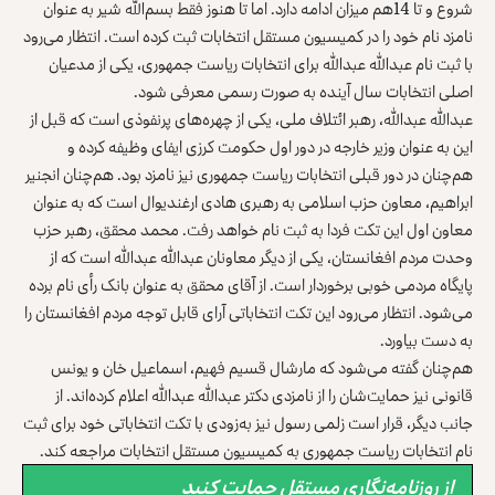
شروع و تا 14‌هم میزان ادامه دارد. اما تا هنوز فقط بسم‌الله شیر به عنوان
نامزد نام خود را در کمیسیون مستقل انتخابات ثبت کرده است. انتظار می‌رود
با ثبت نام عبدالله عبدالله برای انتخابات ریاست جمهوری، یکی از مدعیان
اصلی انتخابات سال آینده به صورت رسمی معرفی شود.
عبدالله عبدالله، رهبر ائتلاف ملی، یکی از چهره‌های پرنفوذی است که قبل از
این به عنوان وزیر خارجه در دور اول حکومت کرزی ایفای وظیفه کرده و
هم‌چنان در دور قبلی انتخابات ریاست جمهوری نیز نامزد بود. هم‌چنان انجنیر
ابراهیم، معاون حزب اسلامی به رهبری هادی ارغندیوال است که به عنوان
معاون اول این تکت فردا به ثبت نام خواهد رفت. محمد محقق، رهبر حزب
وحدت مردم افغانستان، یکی از دیگر معاونان عبدالله عبدالله است که از
پایگاه مردمی خوبی برخوردار است. از آقای محقق به عنوان بانک رأی نام برده
می‌شود. انتظار می‌رود این تکت انتخاباتی آرای قابل توجه مردم افغانستان را
به دست بیاورد.
هم‌چنان گفته می‌شود که مارشال قسیم فهیم، اسماعیل خان و یونس
قانونی نیز‌ حمایت‌شان را از نامزدی د‌کتر عبدالله عبدالله اعلام کرده‌اند. از
جانب دیگر، قرار است زلمی رسول نیز به‌زودی با تکت انتخاباتی خود برای ثبت
نام انتخابات ریاست جمهوری به کمیسیون مستقل انتخابات مراجعه کند.
از روزنامه‌نگاری مستقل حمایت کنید