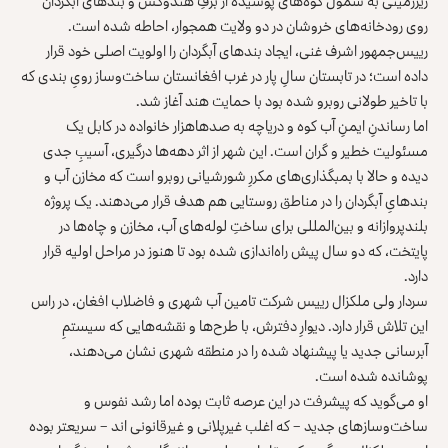
زیرزمینی به شمول کوه‌های پوشیده از برفِ هندوکش و بندهای آبگردان
روی رودخانه‌های خروشان در دو ولایت همجوار، احاطه شده است.
رییس‌جمهور اشرف غنی، ایجاد بندهای آبگردان را اولویت اصلی خود قرار
داده است؛ در تابستان سالِ پار در غرب افغانستان ساخت‌وساز رویِ بندی که
با تاخیر طولانی روبرو شده بود با حمایت هند آغاز شد.
اما رساندنِ ایمنِ آب کوه و دریاچه به صدهاهزار خانواده در کابل یک
مسئولیت خطیر و گران است. این شهر از اثر دهه‌ها درگیری، آسیبِ جدی
دیده و حالا با بمبگذاری‌های مکررِ شورشیانی روبرو است که مخازن آب و
بندهایِ آبگردان را در مناطق روستایی هم هدف قرار می‌دهند. یک پروژه
بلندپروازانه و بین‌المللی برای ساختِ لوله‌های آب، مخازن و چاه‌ها در
پایتخت، که دو سال پیش راه‌اندازی شده بود تا هنوز در مراحل اولیه قرار
دارد.
سردار ولی ملکزال رییس شرکت تامین آب شهری و فاضلاب افغان، در راس
این تلاش قرار دارد. دیوارِ دفترش، با طرح‌ها و نقشه‌هایی که سیستمِ
آبرسانی جدید یا پیشنهاد شده را در منطقه شهری نشان می‌دهند،
پوشانده شده است.
او می‌گوید که پیشرفت در این عرصه ثابت بوده اما رشد نفوس و
ساخت‌وسازهای جدید – که اغلب غیرپلانی و غیرقانونی اند – سریعتر بوده