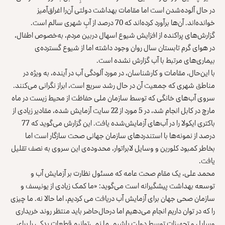
در حال آلوده‌شدن است اما مقامات بهداشت دولتی آن‌را اغراق‌آمیز
خوانده‌اند. آن‌ها برآورد کرده‌اند که 70 درصد از آبِ شهری سالم است.
گزارش‌های پراکنده از افزایش شیوع اسهال دربین مردم، به‌خصوص اطفال،
در هوای گرم تابستان سال روان وجود داشته اما از شیوع گسترده‌ی
بیماری‌های مرتبط با آب گزارش نشده است.
با این‌حال، مقامات و کارشناسان، در مورد آلودگی آب در آینده، به ویژه در
مناطق شهری که جمعیت آن در حال رشد سریع است، ابراز نگرانی می‌کنند.
سروی آب‌های خانگی که توسط سازمان ملی حفاظت از محیط زیست در ماه
مارچ در کابل انجام شد، در 5 مورد از 22 سایت آزمایش شده، مقادیر زیادی از
باکتری ایکولا را در آب‌های آزمایش‌شده یافت. این گزارش می‌گوید که 77
درصد از نمونه‌ها با استندردهای سازمان جهانی صحت سازگار است اما
بخاطر کمبود کلورین و وسایل لابراتوار، محدوده‌ی این سروی به نصف تقلیل
یافت.
محمد علی، یک مقام صحت عامه که مسئول نظارت بر آزمایش آب و
توسعه بهداشت پیشگیرانه است می‌گوید: «ما کمک زیادی از یونیسف و
سازمان صحی جهان برای آزمایش آب دریافت می کردیم، اما حالا نه. ما چیزی
را که در توان داریم انجام می‌دهیم اما درحال‌حاضر باید منتظر روند خریداری
وسایل و تجهیزات توسط دولت باشیم. ما نمی‌توانیم قطعات یدکی را برای