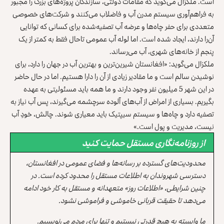
است. ملکزال می‌گوید که مقامات دولتی، سازندگان پروژه‌های بزرگ را مجبور
به فراهم‌آوری سیستم مدرن آب و فاضلاب می‌کنند و شرکت‌های خصوصی
متعددی برای حفر چاه‌ها و عرضه آب تصفیه‌شده برای کسانی که توانایی
آن‌را دارند، ایجاد شده است. اما لوله آب عمومی تاحال فقط به کمتر از یک
پنجم از خانه‌های شهری، آب می‌رساند.
ملکزال می‌گوید: «افغانستان شیرین‌ترین و بهترین آب در جهان را دارد، برای
نوشیدن سالم است و ما مقادیر زیادی از آن را دارا هستیم. اما در حال حاضر
در این شهر 5 میلیون نفر وجود دارند و ما همه باید مسئولیتی به عهده
بگیریم. بسیاری از امراض از آب‌های آلوده سرچشمه می‌گیرند، پس آب نیاز به
تصفیه دارد و چاه‌ها و سیستم سیپتیک باید معیاری شوند. چالش، خودِ آب
نیست، مدیریت و پول است.»
از روزنامه‌نگاری مستقل حمایت کنید
محدودیت‌های گسترده بر رسانه‌ها و فضای عمومی در افغانستان،
دسترسی شهروندان به اطلاعات مستقل را محدود کرده است. در
چنین شرایطی، «اطلاعات روز» متعهدانه و مستقل به کار خود ادامه
می‌دهد تا حقیقت قربانی خاموشی و فراموشی نشود.
ما وابسته به هیچ قدرتی نیستیم و تنها برای مردم می‌نویسیم.