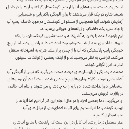
لیستی در دست، نمونه‌های آب را از پمپ کودکستان گرفته و آن‌ها را در داخل
شیشه‌های کوچک قرار می‌دهند تا برای آلودگی باکتریایی و شیمیایی،
آزمایش شوند. آنها همچنین از مسئولان کودکستان در مورد فاصله پمپِ آب
با چاه سیپتیک، فاضلاب و زباله‌های حیوانی پرسیدند.
تیم بازدید کننده با رفتن به آشپزخانه و دست‌شویی کودکستان، از اینکه
ظروف غذاخوری بعد از شست‌وشو پوشانده شده‌اند راضی بودند اما از پیچ
خوردگی پایپ پلاستیکی که آب را از چمنِ پر از علف‌ هرزه به آشپزخانه منتقل
می‌کند، ناراضی به نظر می‌رسیدند و از اینکه بعضی از توالت‌ها سیفون
ندارند، ابراز نگرانی کردند.
محمد داود، یکی از بازرسان‌های عرصه صحت می‌گوید که ترس از آلودگی آب
آشامیدنی موجب کلاهبرداری‌های پیچیده‌یی شده است که در آن بوتل‌های
آب‌تجارتی دورانداخته‌شده، دوباره از آب چاه‌ها پر می‌شوند و بنام آبِ خالص
در بازار به فروش می‌رسند.
او می‌گوید: «ما بعضی افراد را در حال انجام این کار گرفتیم اما آنها ما را
تهدید کردند و ما نتوانستیم برای اثبات ادعای‌ِمان، از بوتل‌های آب
نمونه‌برداری کنیم.»
طنزِ معضلِ درحالِ‌رشد آبِ کابل در این است که پایتخت با منابع
آب‌های