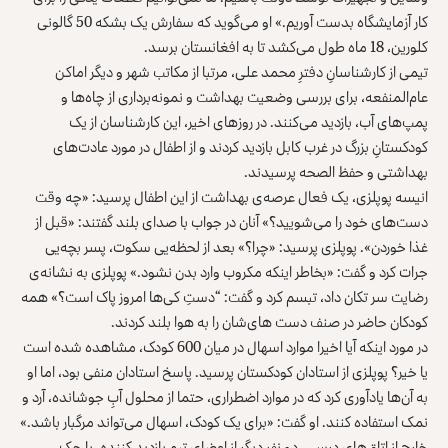
کار آزمایشگاه بدست آوریم.» او می‌گوید که سفارش یک بشکه 50 گالونی
کلورین، 18 ماه طول می‌کشد تا به افغانستان برسد.
تیمی از کارشناسانِ دفترِ محمد علی، مرتبا از مکاتب شهر و دیگر اماکن
عام‌المنفعه، برای بررسی وضعیت بهداشت و نمونه‌برداری از چاه‌ها و
پمپ‌های آب، بازدید می‌کنند. در روزهای اخیر، این کارشناسان از یک
کودکستانِ بزرگ در غرب کابل بازدید کردند و از اطفال در مورد عادت‌های
بهداشتی و حفظ‌ الصحه پرسیدند.
انیسه پوپلزی، یک فعال عرصه‌ی بهداشت از این اطفال پرسید: «چه وقت
دست‌های خود را می‌شویید؟» آنان در جواب با صدای بلند گفتند: «قبل از
غذا خوردن». پوپلزی پرسید: «چرا؟» بعد از لحظه‌یی سکوت، پسر بچه‌یی
جرات کرد و گفت: «بخاطر اینکه مکروب وارد بدن نشود.» پوپلزی به نشانه‌ی
رضایت سر تکان داد، تبسم کرد و گفت: “دستِ کی‌ها امروز پاک است؟» همه
کودکان حاضر در صنف دست های‌شان را به هوا بلند کردند.
در مورد اینکه آیا اخیرا موارد اسهال در میان 600 کودک، مشاهده شده است
یا خیر؟ پوپلزی از استادان کودکستان پرسید. پاسخ استادان منفی بود، اما او
به آن‌ها یادآوری کرد که در موارد اضطراری، حتما از محلول آبِ جوشانده، آرد و
نمک استفاده کنند. او گفت: «برای یک کودک، اسهال می‌تواند مرگبار باشد.»
خارج از اتاق‌های درسی، دو نفر دیگر از اعضای تیم بازدید کننده، با چک