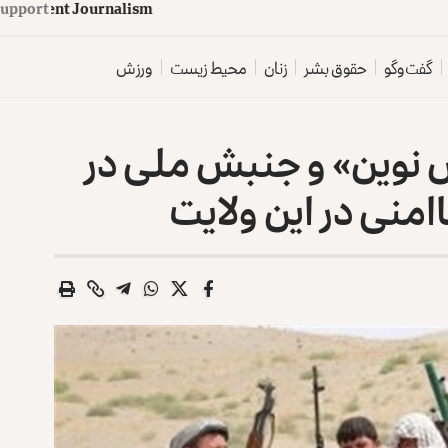
d
e
p
e
Support
n
d
e
n
t
J
o
u
r
n
a
l
i
s
m
گفت‌وگو
حقوق بشر
زنان
محیط زیست
ورزش
نوین» و جنبش ملی در
امنی در این ولایت