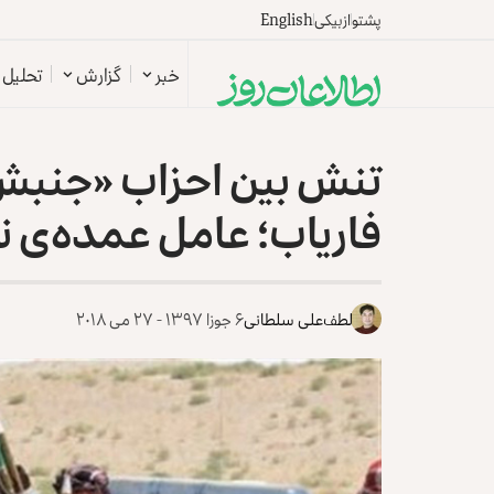
پشتو
ازبیکی
English
خبر
گزارش
تحلیل
تنش بین احزاب «جنبش 
فاریاب؛ عامل عمده‌ی نا
لطف‌علی سلطانی
۶ جوزا ۱۳۹۷ - ۲۷ می ۲۰۱۸