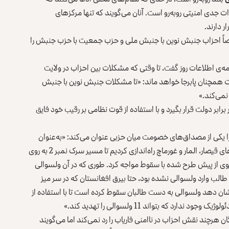
لایت، 11 ولسوالی آن با تهدیدات جدی امنیتی روبه‌رو است. آنان می‌گویند که تنها مرکز‌های
ر دارند.
صاً احزاب جنبش نوین با جنبش ملی و حزب جمعیت با حزب جنبش را
ه‌ی اطلاعات روز گفت، تا وقتی که مشکلات بین احزاب در ولایت
ت همچنان پابرجا خواهد ماند: «تا مشکلات جنبش نوین با جنبش
نمی‌کند.»
بر دولت قرار بگیرد و با استفاده از قوت نظامی بر رقیب خود فایق
لی پل‌چراغ را یکی از مصداق‌های خصومت میان‌ حزبی عنوان می‌کند: «به‌عنوان
نمونه وقتی عملیاتی موسوم به «هدف واحد» را در ولسوالی‌های قیصار، المار و غورماچ راه‌اندازی کردیم تا مسیر سرک نمبر 2 به روی
اریوی از پیش طرح شده با سقوط مواجه کرد. طوری که در آن ولسوالی
الب وارد ولسوالی نشده بود، حتا بیرق افغانستان که در سر میز
نشان دهد ولسوالی به دست طالبان سقوط کرده است تا با استفاده از
د که بتواند 11 ولسوالی را تهدید کند.»
ن هرچند نقش احزاب در ناامنی فاریاب را رد نمی‌کند اما می‌گویند