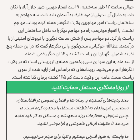
حوالی ساعت ۱۲ ظهر سه‌شنبه، ۹ اسد انفجار مهیبی شهر جلال‌آباد را تکان
داد. به دنبال آن ستونی از دود غلیظ به آسمان بلند شد. سه مهاجم به
ساختمان ریاست امور مهاجرین ولایت ننگرهار حمله کرده بودند. مهاجم
نخست با انفجار موتربمب راه دو مهاجم دیگر را به داخل ساختمان این
ریاست باز کرد. دو مهاجم پس از شش ساعت درگیری با نیروهای امنیتی از پا
درآمدند. عطاالله خوگیانی، سخن‌گوی والی ننگرهار گفت که در این حمله پنج
نفر به شمول نگهبان این ریاست کشته و ۱۴ تن دیگر زخمی شدند.
از سه ماه به این سو این سی‌ویک‌مین حمله‌ی تروریستی است که در ولایت
ننگرهار انجام می‌شود. رویدادهای که براساس آمار ارایه شده از سوی
ریاست صحت عامه این ولایت دست کم ۱۶۵ کشته برجای گذاشته است.
از روزنامه‌نگاری مستقل حمایت کنید
محدودیت‌های گسترده بر رسانه‌ها و فضای عمومی در افغانستان،
دسترسی شهروندان به اطلاعات مستقل را محدود کرده است. در
چنین شرایطی، «اطلاعات روز» متعهدانه و مستقل به کار خود ادامه
می‌دهد تا حقیقت قربانی خاموشی و فراموشی نشود.
ما وابسته به هیچ قدرتی نیستیم و تنها برای مردم می‌نویسیم.