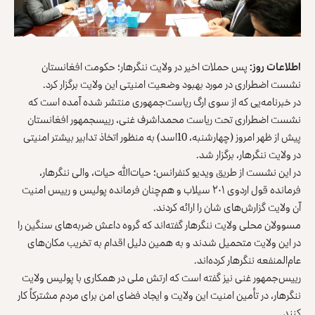
اطلاعات روز:
پس حملات اخیر در ولایت ننگرهار؛ حکومت افغانستان
نشست اضطراری در مورد بهبود وضعیت امنیتی این ولایت برگزار کرد.
در خبرنامه‌یی که از سوی ارگ ریاست‌جمهوری منتشر شده آمده است که
نشست اضطراری تحت ریاست محمداشرف غنی، رییسجمهور افغانستان
پیش از ظهر امروز (چهارشنبه، 10اسد) به منظور اتخاذ تدابیر بیشتر امنیتی
در ولایت ننگرهار، برگزار شد.
در این نشست از طریق ویدیو کنفرانس؛ حیات‌الله حیات، والی ننگرهار،
فرمانده قول اردوی ۲۰۱ سیلاب و هم‌چنان فرمانده پولیس و رییس امنیت
آن ولایت گزارش‌‎های شان را ارائه کردند.
مسوولان محلی ولایت ننگرهار گفته‌اند که گروه داعش ضربه‌های سنگین را
در این ولایت متحمیل شدند و به همین دلیل اقدام به تخریب مکان‌های
عام‌المنفعه ننگرهار کرده‌اند.
رییس‌جمهور غنی نیز گفته است که ارتش ملی در همکاری با پولیس ولایت
ننگرهار، در تأمین امنیت این ولایت و ایجاد فضای امن برای مردم مشترکاً کار
کنند.