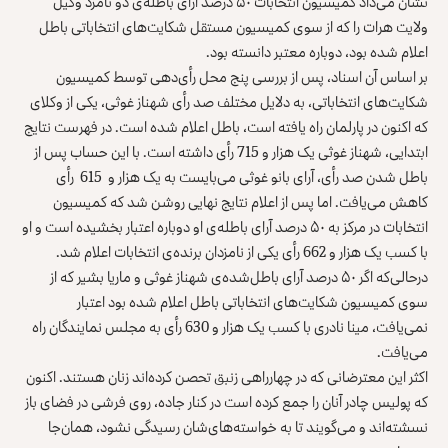
نشان می‌داد کمیسیون انتخابات ۵۰ درصد آرای باطله‌ی دو نامزد وکیل
ولایت هرات را که از سوی کمیسیون مستقل شکایت‌های انتخاباتی باطل
اعلام شده بود، دوباره معتبر دانسته بود.
بر اساس آن اسناد، پس از بررسی پنج محل رأی‌دهی توسط کمیسیون
شکایت‌های انتخاباتی، به دلایل مختلف صد رأی شهناز غوثی، یکی از وکلای
که اکنون در پارلمان راه یافته است، باطل اعلام شده است. در فهرست نتایج
ابتدایی، شهناز غوثی یک هزار و 715 ‌رأی داشته است. با این حساب پس از
باطل شدن صد رأی، آرای بانو غوثی می‌بایست به یک هزار و 615 رأی
کاهش می‌یافت. اما پس از اعلام نتایج نهایی روشن شد که کمیسیون
انتخابات در مرکز به ۵۰ درصد آرای باطله‌ی او دوباره اعتبار بخشیده است و او
با کسب یک هزار و 662 رأی یکی از نامزدان برنده‌ی انتخابات اعلام شد.
در‌حالی‌که اگر ۵۰ درصد آرای باطل‌شده‌ی شهناز غوثی و ماریا بشیر که از
سوی کمیسیون‌ شکایت‌های انتخاباتی باطل اعلام شده بود اعتبار
نمی‌یافت، مینا نادری با کسب یک هزار و 630 رأی به مجلس نمایندگان راه
می‌یافت.
اکثر این معترضانی که در چهار‌راهی زنبق تحصن کرده‌اند زنان هستند. اکنون
که پولیس چادر آنان را جمع کرده است در کنار جاده، روی فرشی در فضای باز
نسشته‌اند و می‌گویند تا به خواسته‌های‌شان رسیدگی نشود، همان‌جا