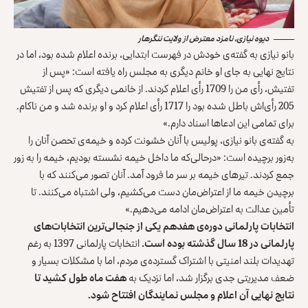
دیوه نیازی، نامزد معترض از ولایت ننگرهار
بانو نیازی به گفته‌ی خودش در فهرست ابتدایی، برنده اعلام شده بود، اما در
نتایج نهایی به جای او خانم دیگری به مجلس راه یافته است: «پس از
تفتیش، رأی من را 1709 رأی اعلام کردند. از خانمی دیگری که پس از تفتیش
205 رأی‌اش باطل شده بود را 1717 رأی اعلام کرد و او برنده شد و من ناکام.
برای تمامی این ادعاها اسناد دارم.»
به گفته‌ی بانو نیازی، پولیس با آنان خشونت کرده و خیمه‌ی تحصن آنان را
به‌زور برچیده است: «در‌حالی‌که ما داخل خیمه نشسته بودیم، خیمه را به زور
جمع کردند. تیرهای خیمه بر سر ما فرود آمد. آنان تصور می‌کنند که با
برچیدن خیمه ما از اعتراض‌مان دست می‌کشیم، ولی اشتباه می‌کنند. تا
تأمین عدالت به اعتراض‌مان ادامه می‌دهیم.»
انتخابات پارلمانی دوره‌ی هفدهم یکی از جنجالی‌ترین انتخابات‌های
پارلمانی در 18 سال گذشته بوده است.
انتخابات پارلمانی 1397 به رغم
تهدیدات بلند امنیتی با اشتراک گسترده‌ی مردم، اما با مشکلات بسیار و
ضعف مدیریتی جدی برگزار شد، اما نزدیک به
هفت ماه طول کشید تا
نتایج نهایی آن اعلام و مجلس نمایندگان افتتاح شود.