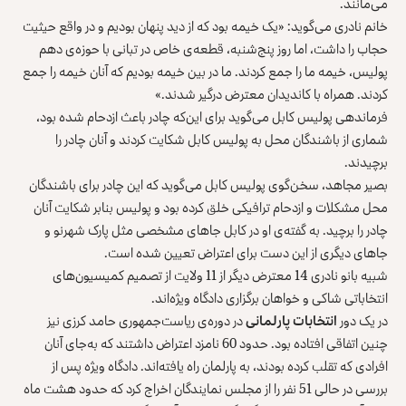
می‌مانند.
خانم نادری می‌گوید: «یک خیمه بود که از دید پنهان بودیم و در واقع حیثیت
حجاب را داشت، اما روز پنج‌شنبه، قطعه‌ی خاص در تبانی با حوزه‌ی دهم
پولیس، خیمه ما را جمع کردند. ما در بین خیمه بودیم که آنان خیمه را جمع
کردند. همراه با کاندیدان معترض درگیر شدند.»
فرماندهی پولیس کابل می‌گوید برای این‌که چادر باعث ازدحام شده بود،
شماری از باشندگان محل به پولیس کابل شکایت کردند و آنان چادر را
برچیدند.
بصیر مجاهد، سخن‌گوی پولیس کابل می‌گوید که این چادر برای باشندگان
محل مشکلات و ازدحام ترافیکی خلق کرده بود و پولیس بنابر شکایت آنان
چادر را برچید. به گفته‌ی او در کابل جاهای مشخصی مثل پارک شهرنو و
جاهای دیگری از این دست برای اعتراض تعیین شده است.
شبیه بانو نادری 14 معترض دیگر از 11 ولایت از تصمیم کمیسیون‌های
انتخاباتی شاکی‌ و خواهان برگزاری دادگاه ویژه‌اند.
در یک دور
انتخابات پارلمانی
در دوره‌ی ریاست‌جمهوری حامد کرزی نیز
چنین اتفاقی افتاده بود. حدود 60 نامزد اعتراض داشتند که به‌جای آنان
افرادی که تقلب کرده بودند، به پارلمان راه یافته‌اند. دادگاه ویژه پس از
بررسی در حالی 51 نفر را از مجلس نمایندگان اخراج کرد که حدود هشت ماه