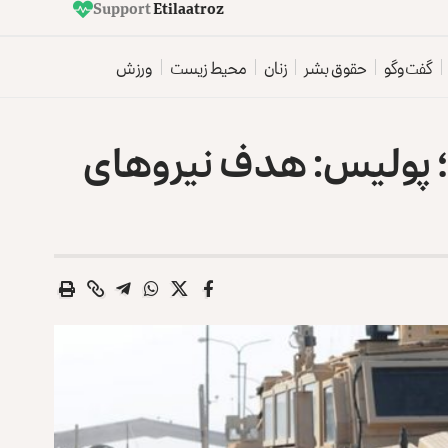
Support
E
t
i
l
a
a
t
r
o
z
گفت‌وگو
حقوق بشر
زنان
محیط زیست
ورزش
ل؛ پولیس: هدف نیروهای