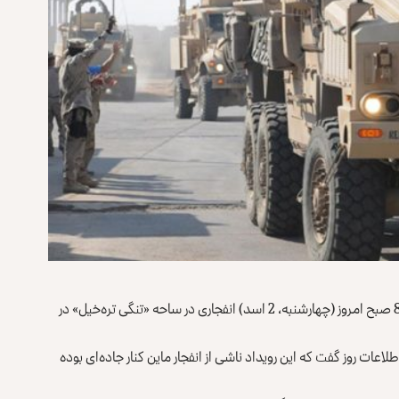
پولیس کابل تأیید می‌کند که حوالی ساعت 8:00 صبح امروز (چهارشنبه، 2 اسد) انفجاری در ساحه «تنگی تره‌خیل» در
ات روز گفت که این رویداد ناشی از انفجار ماین کنار جاده‌ای بوده