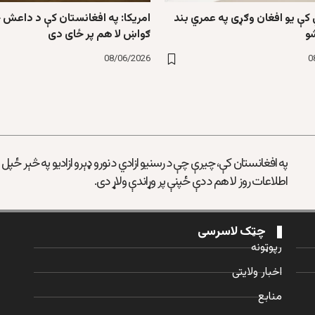
کې یو افغان وګړی په عمري بند
امریکا: په افغانستان کې د داعش 
و
ګواښ لا هم پر ځای دی
08/06/2026
0
په افغانستان کې، چیرې چې د رسنیو ازادي د نورو ډېرو ازادیو په څېر ځپل
اطلاعات روز لا هم د دې ځپنې پر وړاندې ولاړ دی.
چټک لاسرسی
رپوټونه
اخبار ولایتی
منابع