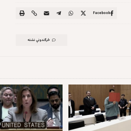
Facebook
څرگندونې نشته