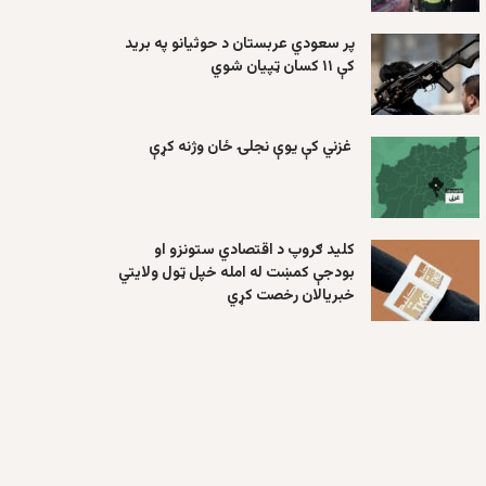
پر سعودي عربستان د حوثیانو په برید
کې ۱۱ کسان ټپیان شوي
غزني کې یوې نجلۍ ځان وژنه کړې
کلید ګروپ د اقتصادي ستونزو او
بودجې کمښت له امله خپل ټول ولایتي
خبریالان رخصت کړي