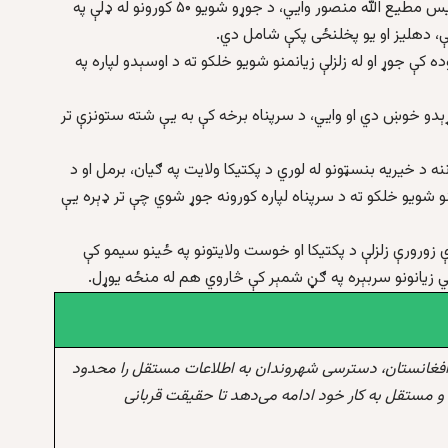
د پکتیکا ولایت لپاره د طالبانو بېړنیو پېښو ته د رسېدو رییس مطیع الله منصور وايي، د جوړو شویو ۵۰ کورونو له ډلې په
ه کې جوړ او له زلزلې زیانمنو شویو خلکو ته د اوسېدو لپاره په
وړېدو خوښ دي او وايي، د سرپناه برخه کې به یې شته ستونزې تر
نه د خیریه بنسټونو له لوري د پکتیکا ولایت په ګیان، برمل او د
و شویو خلکو ته د سرپناه لپاره کورونه جوړ شوي چې تر ډېره یې
 په میاشت کې یوې زورورې زلزلې د پکتیکا او خوست ولایتونو په ځینو سیمو کې
لي زیانونو سربېره په ګڼ شمېر کې څاروي هم له منځه یوړل.
افغانستان، دسترسی شهروندان به اطلاعات مستقل را محدود
و مستقل به کار خود ادامه می‌دهد تا حقیقت قربانی