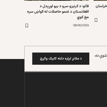
خراسان
فائو: د کرنیزو سرو د بیو لوړېدل د
افغانستان د غنمو حاصلات له ګواښ سره
مخ کوي
08/06/2026
 شوې ده،
د ملاتړ لپاره دلته کلیک وکړئ