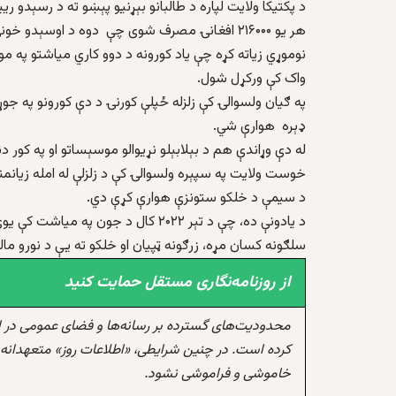
هر یو ۲۱۶۰۰۰ افغانۍ مصرف شوی چې دوه د اوسېدو خونې، دهلیز او یو پخلنځی پکې شامل دي.
نوموړي زیاته کړه چې یاد کورونه د دوو کاري میاشتو په مود
واک کې ورکړل شول.
په ګیان ولسوالۍ کې زلزله ځپلې کورنۍ د دې کورونو په ج
ډېره هوارې شي.
له دې وړاندې هم د بېلابېلو نړیوالو موسېساتو او په کور دن
خوست ولایت په سپېره ولسوالۍ کې د زلزلې له امله زیانمن
د سیمې د خلکو ستونزې هوارې کړې دي.
د یادونې ده، چې د تېر ۲۰۲۲ کال د جون
سلګونه کسان مړه، زرګونه ټپیان او خلکو ته یې د نورو ما
از روزنامه‌نگاری مستقل حمایت کنید
محدودیت‌های گسترده بر رسانه‌ها و فضای عمومی در 
کرده است. در چنین شرایطی، «اطلاعات روز» متعهدانه 
خاموشی و فراموشی نشود.