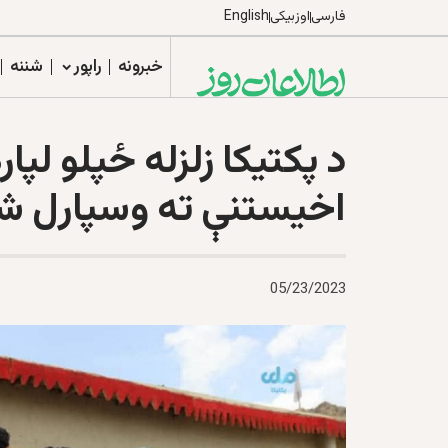
فارسی
اوزبیکی
English
خبرونه
راپور
شننه
اخیستنې ته وسپارل ش
05/23/2023