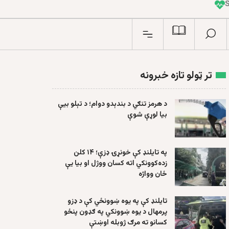
I
n
تر ټولو تازه خبرونه
د هرمز تنګي د بندېدو دوام؛ د تېلو بیې
بیا لوړې شوې
په تایلنډ کې خونړۍ ډزې؛ ۱۴ کلن
زده‌کوونکي اته کسان ووژل او بیا یې
ځان وواژه
تایلنډ کې په یوه ښوونځي کې د ډزو
پرمهال د یوه ښوونکي په ګډون پنځو
کسانو ته مرګ ژوبله اوښتې