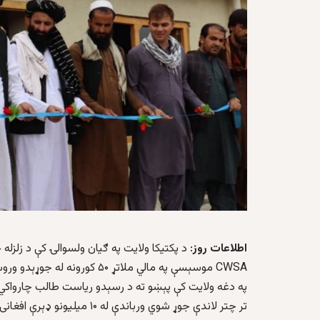
اطلاعات روز
: د پکتیکا ولایت په ګیان ولسوالۍ کې د زلزله ځ
CWSA موسېسې په مالي ملاتړ ۵۰ کورونه له جوړېدو وروسته ګټې اخیستنې ته وسپارل شول.
په دغه ولایت کې پېښو ته د رسېدو ریاست طالب چارواکي 
تر چتر لاندې جوړ شوي ورباندې له ۱۰ میلیونو ډېرې افغانۍ لګښت راغلی دی.