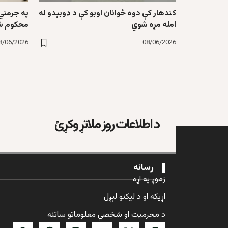
کندهار کې دوه ځوانان اوبو کې د ډوبېدو له
په جرمني 
امله مړه شوي
محکوم ش
8/06/2026
08/06/2026
د اطلاعات روز ملاتړ وکړئ
رسانه
زموږ په اړه
اړیکه او د لیکنو لېږل
د محرمیت او شخصي معلوماتو ساتنه