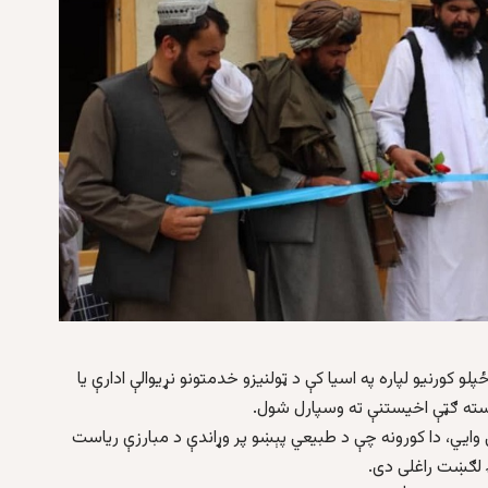
پلو کورنیو لپاره په اسیا کې د ټولنیزو خدمتونو نړیوالې ادارې یا
وايي، دا کورونه چې د طبیعي پېښو پر وړاندې د مبارزې ریاست