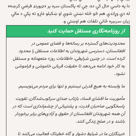
دا په داسې حال کې ده، چې له پاکستان سره پر «ډیورنډ فرضي کرښه»
له دې وړاندې هم څو ځله نښتې شوې او ښکېلو غاړو ته پکې د مالي
زیان سربېره ځاني تلفات هم اوښتې و.
از روزنامه‌نگاری مستقل حمایت کنید
محدودیت‌های گسترده بر رسانه‌ها و فضای عمومی در
افغانستان، دسترسی شهروندان به اطلاعات مستقل را محدود
کرده است. در چنین شرایطی، «اطلاعات روز» متعهدانه و مستقل
به کار خود ادامه می‌دهد تا حقیقت قربانی خاموشی و فراموشی
نشود.
ما وابسته به هیچ قدرتی نیستیم و تنها برای مردم می‌نویسیم.
مأموریت ما افشای فساد، بازتاب صدای سرکوب‌شدگان، تقویت
پاسخگویی صاحبان قدرت، و پشتیبانی از چشم‌اندازی است که در
آن همه شهروندان افغانستان از حقوق و آزادی‌های برابر برخوردار
باشند و در صلح زندگی کنند.
خبرنگاران ما در شرایط دشوار و گاه خطرناک فعالیت می‌کنند تا