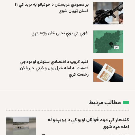
پر سعودي عربستان د حوثیانو په برید کې ۱۱
کسان ټپیان شوي
غزني کې یوې نجلۍ ځان وژنه کړې
کلید ګروپ د اقتصادي ستونزو او بودجې
کمښت له امله خپل ټول ولایتي خبریالان
رخصت کړي
مطالب مرتبط
کندهار کې دوه ځوانان اوبو کې د ډوبېدو له
امله مړه شوي