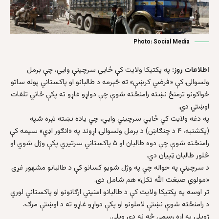
Photo: Social Media
اطلاعات روز:
په پکتیکا ولایت کې ځايي سرچینې وايي، چې برمل
ولسوالۍ کې «فرضي کرښې» ته څېرمه د طالبانو او پاکستاني پوله ساتو
ځواکونو ترمنځ نښته رامنځته شوې چې دواړو غاړو ته پکې ځاني تلفات
اوښتي دي.
په دغه ولایت کې ځايي سرچینې وايي، چې یاده نښته تېره شپه
(یکشنبه، ۴ د چنګاښ) د برمل ولسوالۍ اړوند په «انګور اډې» سیمه کې
رامنځته شوې چې دوه طالبان او ۵ پاکستاني سرتیري پکې وژل شوي او
څلور طالبان ټپیان دي.
د سرچینې په حواله چې په وژل شویو کسانو کې د طالبانو مشهور غړی
«مولوي صبغت الله تکل» هم شامل دی.
تر اوسه په پکتیکا ولایت کې د طالبانو امنیتي ارګانونو او پاکستاني لوري
د رامنځته شوې نښتې لاملونو او پکې دواړو غاړو ته د اوښتې مرګ،
ژوبلې په اړه رسمي څه نه دي ویلي.