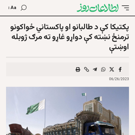
Aa
پکتیکا کې د طالبانو او پاکستاني ځواکونو
ترمنځ نښته کې دواړو غاړو ته مرګ ژوبله
اوښتې
06/26/2023