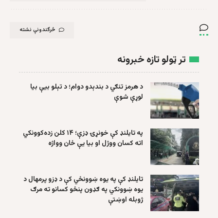
څرگندونې نشته
تر ټولو تازه خبرونه
د هرمز تنګي د بندېدو دوام؛ د تېلو بیې بیا
لوړې شوې
په تایلنډ کې خونړۍ ډزې؛ ۱۴ کلن زده‌کوونکي
اته کسان ووژل او بیا یې ځان وواژه
تایلنډ کې په یوه ښوونځي کې د ډزو پرمهال د
یوه ښوونکي په ګډون پنځو کسانو ته مرګ
ژوبله اوښتې