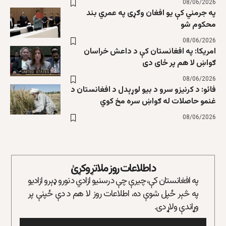
08/06/2026
په جرمني کې یو افغان وګړی په عمري بند
محکوم شو
08/06/2026
امریکا: په افغانستان کې د داعش خراسان
ګواښ لا هم پر ځای دی
08/06/2026
فائو: د کرنیزو سرو د بیو لوړېدل د افغانستان د
غنمو حاصلات له ګواښ سره مخ کوي
08/06/2026
د اطلاعات روز ملاتړ وکړئ
په افغانستان کې، چیرې چې د رسنیو ازادي د نورو ډېرو ازادیو
په څېر ځپل شوې ده، اطلاعات روز لا هم د دې ځپنې پر
وړاندې ولاړ دی.