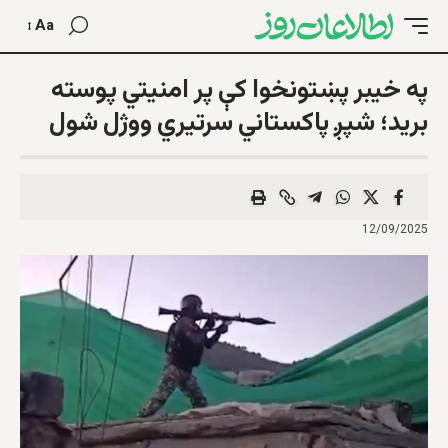
Aa
په خیبر پښتونخوا کې پر امنیتي پوسته
برید؛ شپږ پاکستاني سرتیري ووژل شول
12/09/2025