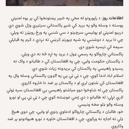
اطلاعات روز
: د راپورونو له مخې په خیبر پښتونخوا کې پر یوه امنیتي
پوسته د وسله والو په برید کې شپږ پاکستاني سرتیري وژل شوي دي.
درېیو امنیتي او پولیسي سرچینو د سې شنبې په ورځ رویټرز ته ویلي،
چې دا برید د دوشنبې په شپه ډیورنډ کرښې ته نږدې د کرم په قبایلي
سیمه کې ترسره شوی دی.
پاکستاني چارواکو په رسمي ډول د برید په اړه څه نه دي ویلي.
د پاکستان حکومت وايي، چې په افغانستان کې د طالبانو د واک ته
رسیدو راهیسې په پاکستان کې بریدونه زیات شوي دي.
اسلام اباد ادعا کوي، چې د ټي ټي پي په ګډون پاکستاني وسله وال په
افغانستان کې شتون لري او د پاکستان پر ضد دا خاروه کاروي.
پاکستان چې له شاوخوا دوو میاشتو راهیسې یې افغانستان سره ټولې
لارې تړلي؛ له طالبانو د دې ژمنې غوښتنه کوي چې د ټي ټي پي او نورو
وسله والو ډلو مخه ونیسي.
خو، طالبان د پاکستاني چارواکو ادعاوې ردوي او وايي، چې دوی هیڅ
ډلې ته اجازه نه ورکوي، چې د افغانستان خاوره د نورو هیوادونو پر ضد
وکاروي.