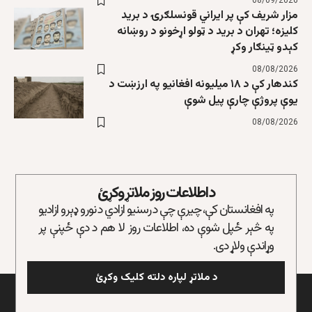
08/09/2026
مزار شریف کې پر ایراني قونسلګرۍ د برید
کلیزه؛ تهران د برید د ټولو اړخونو د روښانه
کېدو ټینګار وکړ
08/08/2026
کندهار کې د ۱۸ میلیونه افغانیو په ارزښت د
یوې پروژې چارې پیل شوې
08/08/2026
د اطلاعات روز ملاتړ وکړئ
په افغانستان کې، چیرې چې د رسنیو ازادي د نورو ډېرو ازادیو
په څېر ځپل شوې ده، اطلاعات روز لا هم د دې ځپنې پر
وړاندې ولاړ دی.
د ملاتړ لپاره دلته کلیک وکړئ