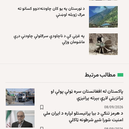
د نورستان په یو کان چاودنه؛دوو کسانو ته
مرګ ژوبله اوښتې
په غزني کې د ناچاودې سرګلولې چاودنې درې
ماشومان وژلي
مطالب مرتبط
پاکستان له افغانستان سره ټولې پولې او
ټرانزیټي لارې بېرته پرانیزي
08/09/2026
د هرمز تنګي د بیا پرانیستلو لپاره د ایران ملي
امنیت شورا شپږ شرطونه ټاکلي