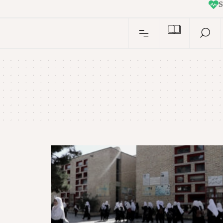
I
n
S