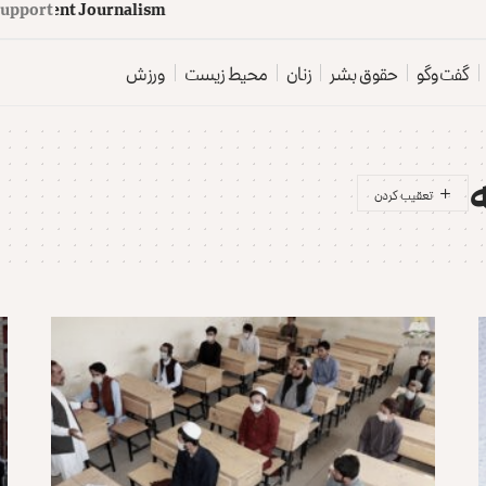
upport
d
e
p
e
n
d
e
n
t
J
o
u
r
n
a
l
i
s
m
گفت‌وگو
حقوق بشر
زنان
محیط زیست
ورزش