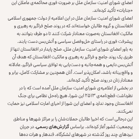
اعضای شورای امنیت سازمان ملل بر ضرورت فوری محاکمه‌ی عاملان این
«جنایات» تأکید کرده‌اند.
اعضای شورای امنیت سازمان ملل در این اعلامیه از دولت جمهوری اسلامی
افغانستان و گروه طالبان خواسته‌اند که در روند صلح فراگیر به رهبری و
مالکیت افغانستان به‌صورت معنادار شرکت کنند تا دو طرف بتوانند به
پیشرفت فوری در راستای حل‌وفصل سیاسی و آتش‌بس دست یابند.
به باور اعضای شورای امنیت سازمان ملل، صلح پایدار در افغانستان تنها از
طریق یک روند جامع و فراگیر به رهبری و مالکیت افغانستان که هدف آن
آتش‌بس دایمی و همه‌جانبه و دست‌یابی به توافق سیاسی فراگیر، عادلانه
و واقع‌بینانه باشد، امکان‌پذیر است. آنان همچنین بر مشارکت کامل، برابر و
معنادار زنان در روند صلح تأکید کرده‌اند.
در بخشی از اعلامیه‌ی شورای امنیت سازمان ملل آمده است که با در
نظرداشت قطع‌نامه‌ی ۲۵۱۳ این شورا، هیچ راه‌حل نظامی برای جنگ
افغانستان وجود ندارد و اعضای این شورا از احیای امارت اسلامی نیز حمایت
نمی‌کنند.
این درحالی است که اخیرا طالبان حملات‌شان را بر مراکز شهرها و مناطق
پرجمعیت کشور آغاز کرده‌اند. براساس
گزارش‌های رسمی
، در جریان
نبردهای چند روز گذشته در شهرهای لشکرگاه، قندهار و هرات ده‌ها