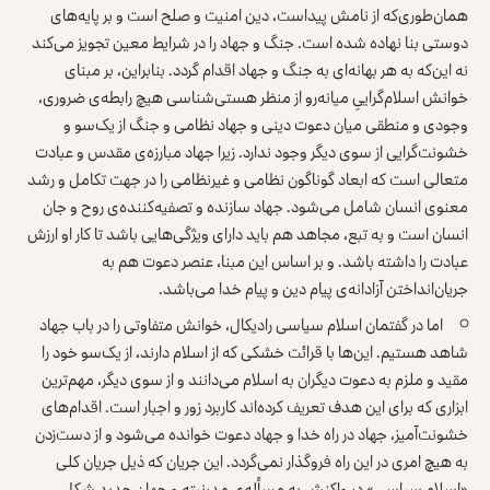
همان‌طوری‌که از نامش پیداست، دین امنیت و صلح است و بر پایه‌های
دوستی بنا نهاده شده است. جنگ و جهاد را در شرایط معین تجویز می‌کند
نه این‌که به هر بهانه‌ای به جنگ و جهاد اقدام گردد. بنابراین، بر مبنای
خوانش اسلام‌گراییِ میانه‌رو از منظر هستی‌شناسی هیچ رابطه‌ی ضروری،
وجودی و منطقی میان دعوت دینی و جهاد نظامی و جنگ از یک‌سو و
خشونت‌گرایی از سوی دیگر وجود ندارد. زیرا جهاد مبارزه‌ی مقدس و عبادت
متعالی است که ابعاد گوناگون نظامی و غیرنظامی را در جهت تکامل و رشد
معنوی انسان شامل می‌شود. جهاد سازنده و تصفیه‌کننده‌ی روح و جان
انسان است و به تبع، مجاهد هم باید دارای ویژگی‌هایی باشد تا کار او ارزش
عبادت را داشته باشد. و بر اساس این مبنا، عنصر دعوت هم به
جریان‌انداختن آزادانه‌ی پیام دین و پیام خدا می‌باشد.
اما در گفتمان اسلام سیاسی رادیکال، خوانش متفاوتی را در باب جهاد
شاهد هستیم. این‌ها با قرائت خشکی که از اسلام دارند، از یک‌سو خود را
مقید و ملزم به دعوت دیگران به اسلام می‌دانند و از سوی دیگر، مهم‌ترین
ابزاری که برای این هدف تعریف کرده‌اند کاربرد زور و اجبار است. اقدام‌های
خشونت‌آمیز، جهاد در راه خدا و جهاد دعوت خوانده می‌شود و از دست‌زدن
به هیچ امری در این راه فروگذار نمی‌گردد. این جریان که ذیل جریان کلی
«اسلام سیاسی» در واکنش به مسأله‌ی مدرنیته و جهان جدید شکل