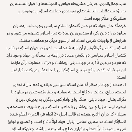
سیدجمال‌الدین، جنبش مشروطه‌خواهی، اندیشه‌های اخوان‌المسلمین
به‌ویژه سیدقطب، اندیشه‌های دیوبندی جماعت اسلامی مودودی و
سلفی‌گری متأثر بوده است.
خرده‌گفتمان جهاد که در متن گفتمان اسلام سیاسی وجود دارد، به‌عنوان
مبارزه در راه دین یکی از مقدس‌ترین عبادات دین اسلام شمرده می‌شود و در
شرایطی از واجبات شرعی است. اما از سوی دیگر، در مذاهب مختلف
اسلامی تفاسیر گوناگونی از آن ارایه شده است. امروز در جهان اسلام در قالب
گفتمان اسلام سیاسی دو نگرش عمده در رابطه به مسأله‌ی جهاد وجود دارد
که هر دو در عین تأکید بر جهاد دینی، برداشت و قرائت متفاوت از آن دارند؛
این دو قرائت که در واقع دو نوع اسلام‌گرایی را نمایندگی می‌کنند قرار ذیل
است:
هدف از جهاد از منظر گفتمان اسلام سیاسی میانه‌رو (معتدل)، تحقق
امنیت، صلح، عدالت و دفاع است نه مقابله و پیش‌قدم‌شدن در مبارزه با
دگراندیشان. جهاد دینی، جنگ برای وادار کردن دیگران به پذیرش دین یا
توحید نیست، زیرا چنین برداشتی با ماهیت اسلام و روح شریعت «سمحه و
سهله» که در آن آزادی عقیده در قالب اصل «لا اکراه فی الدین» اعلام شده
ناسازگار است. به همین اساس، بنیان جهاد اولاً دفاع است و تعدی و تجاوز
نفی می‌شود، ثانیاً حفظ و برقراری صلح و امنیت می‌باشد. چنان‌که اسلام