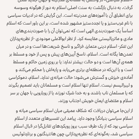
گرفت، به‌ دنبال بازگشت به سنت اصلی اسلام به دور از هرگونه وسوسه
برای انطباق آن با آموزه‌های مدرنیته است. این گرایش که در ادبیات سیاسی
با نام غرب‌ستیز و یا تجددستیز مشهور شده است، بر این باور است که اسلام
اساساً یک صورت‌بندی الهی است که نمی‌توان آن‌ را با صورت‌بندی‌های
مادی و ماتریالیستی مقایسه کرد. از نظر ابوالاعلی مودودی -از نظریه‌پردازان
این تفکر- اسلام دینی متمایز، فراگیر و ناسخ شریعت‌ها است و در میان
تمدن‌ها یگانه است. اسلام، ناسخ آیین‌های پیش و پس از خود و مسلط بر
همه‌ی آن‌ها است و دو حالت بیشتر ندارد: یا بر روی زمین حاکم و مسلط
است و یا این‌که در منطقه‌ای برتری می‌یابد و پایه‌اش را محکم می‌کند و
آماده‌ی خیزش و گسترش می‌شود؛ حالت میانه‌ی ندارد. اسلام، دموکراسی
و لیبرالیسم نیست. اسلام تنها اسلام است و مسلمانان باید تصمیم بگیرند
که یا مسلمان ناب باشند و به خدا شرک نورزند یا از رویارویی با جهان بر سر
اسلام و مقتضای ایمان خویش اجتناب ورزند.
از این‌جا می‌توان دریافت که شکاف عمیقی میان اسلام سیاسی میانه و
اسلام سیاسی بنیادگرا وجود دارد. پیامد این تفسیرهای متعدد از اسلام
سیاسی بود که از یک طرف سبب بروز رویکردهای تقابل‌گرا در قبال اسلام
سیاسی شد، به‌گونه‌ای که نظریه‌پردازانی چون هانتینگتون و برناردلوئیس