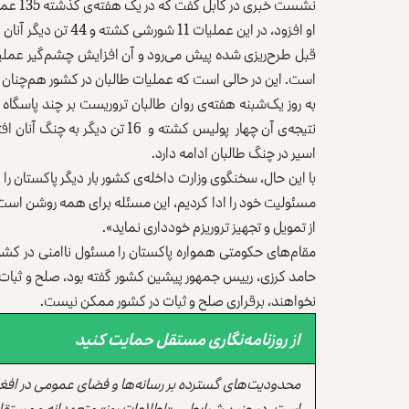
نشست خبری در کابل گفت که در یک هفته‌ی گذشته 135 عملیات علیه طالبان اجرا شده است.
او افزود، در این عمل
قبل طرح‌ریزی شده پیش می‌رود و آن افزایش چشم‌گیر عملی
است. این در حالی است که عملیات طالبان در کشور هم‌چنان ا
به روز یک‌شبنه هفته‌ی روان طالبان تروریست بر چند پاسگا
نتیجه‌ی آن چهار پولیس کشته و 16 
اسیر در چنگ طالبان ادامه دارد.
با این حال، سخنگوی وزارت داخله‌ی کشور بار دیگر پاکستان را ح
مسئولیت خود را ادا کردیم، این مسئله برای همه‌ روشن است. 
از تمویل و تجهیز تروریزم خودداری نماید».
مقام‌های حکومتی همواره پاکستان را مسئول ناامنی در کشور 
حامد کرزی، رییس جمهور پیشین کشور گفته بود، صلح و ثبات ا
نخواهند، برقراری صلح و ثبات در کشور ممکن نیست.
از روزنامه‌نگاری مستقل حمایت کنید
محدودیت‌های گسترده بر رسانه‌ها و فضای عمومی در افغ
است. در چنین شرایطی، «اطلاعات روز» متعهدانه و مستقل