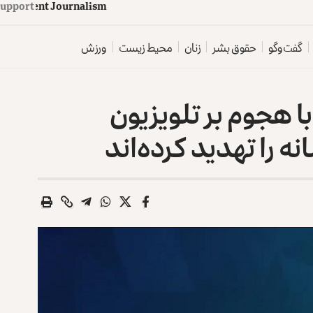
d
e
p
e
n
d
e
n
t
J
o
u
Support
r
n
a
l
i
s
m
گفت‌وگو
حقوق بشر
زنان
محیط زیست
ورزش
با هجوم بر تلویزیون
ه را تهدید کرده‌اند