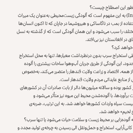
نظور این اصطلاح چیست؟
عدالت‌ بین‌النسلی (Inter generational equality) به این‌ مفهوم است که آلودگی زیست‌محیطی به‌عنوان یک میراث
تفاده از بمب در ناگاساکی و هیروشیما در جاپان که تا اکنون انسان‌ها
ض مختلف را سبب می‌شود و این همان آلودگی است که از گذشته به نسل
در افغانستان نیز بی‌افتد.
 خواهد کرد؟
طی استخراج سرب بدون درنظرداشت معیارها، تنها به محل استخراج
ود، این آلودگی از طریق جریان آب‌وهوا ساحات بیشتری را آلوده
ر از همه، اقتصاد و زراعت ولایت قندهار را متضرر می‌کند، به‌خصوص
ی از منابع عایداتی مردم ولایت قندهار است.
 کشور بوده و سالانه میلیون‌ها دالر از بابت صادرات آن در کشور‌های
ت برآوردها، با آلوده‌شدن محیط این میوه نیز متأثر می‌شود و
لیست سیاه واردات کشور‌ها خواهد شد. به این ترتیب، ضربه‌ی
رج لحیم» خواهد شد.
 آلوده‌زایی بر محیط ‌زیست و سلامت حیات می‌شود یا تنها سرب؟
کانی‌آرایی، استخراج و حمل‌و‌نقل الی رسیدن به چرخه‌ی تولید مجدد و