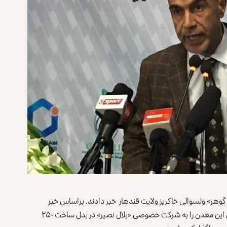
وهر» ولسوالی خاکريز ولایت قندهار خبر دادند. براساس خبر
منتشرشده، وزارت معادن و پترولیم حکومت سرپرست طالبان این معدن را به شرکت خصوصی «بلال نصیر» در بدل ساخت ۲۵۰