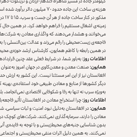
کیلومتر جاده در مسیر شاهراه قندهار-ارزگان و ترینکوت-دهرا
هزینه‌ی ساخت این جاده حدود ۷۰ میلی
زمینه‌ی اشغال مستقیم را فراهم خواهد کرد. در همین حال کار
می‌خوانند و هشدار می‌دهند که واگذاری معادن به شرکت‌های
فاجعه‌ی زیست‌محیطی را رقم می‌زند و عدالت بین‌النسلی را به 
در همین رابطه با کاظم‌ همایون، کارشناس ‌ارشد حوزه‌ی محی
اطلاعات روز:
به‌باور شما، در شرایط فعلی‌ عقد چنین قرار‌داد
همایون:
صنعت معدن و معدن‌کاوی در جهان امروز به‌عنوان 
افغانستان نیز از این امر مستثنا نیست. این کشور به ارزش حدو
دیگر کشورها از منابع و معادن طبیعی خود استفاده‌ی بهینه کن
به‌ویژه سرب نه تنها به رفا و شکوفایی اقتصادی نمی‌انجامد، ب
اطلاعات روز:
چرا استخراج معادن در افغانستان تأثیر فاجعه‌
همایون:
در افغانستان به‌دلیل نبود امنیت و ثبات سیاسی، ش
معادن را دارند، سرمایه‌گذاری نمی‌کنند. شرکت‌های کوچک در
بدون شناسایی جنبه‌های محیط‌زیستی و با توجه به فایده‌ی آن
نمی‌کنند. به همین دلیل اثرات منفی محیط‌‌زیستی و اجتماعی 