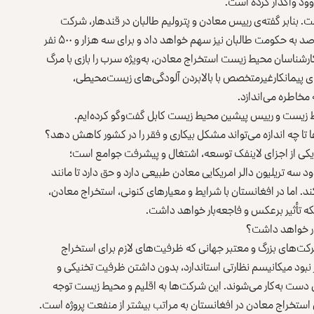
وود واگذار کرده است.
ون دالر برآورد شده است. بنابر گفته‌ی رییس معادن و پترولیم طالبان در قندهار، شرکت
مذکور در کنار ساخت جاده از هر تُن جست و سرب، ۱۵ تا ۱۷ درصد به حکومت طالبان نیز سهم خواهد داد و برای سه هزار و ۵۰۰ نفر
شناسان محیط‌ ‌زیست استخراج معادن، به‌ویژه سرب را بازی با مرگ
 پیمانکارغیرمتخصص با بالابردن آلودگی‌های زیست‌محیطی،
مخاطره می‌اندازد.
ط ‌زیست و رییس پیشین محیط‌ زیست کابل گفت‌وگو کرده‌ایم.
‌ها تا چه اندازه می‌تواند مشکل بیکاری و فقر را در کشور کاهش دهد؟
یکی از اجزای لاینفک توسعه، اشتغال و پیشرفت جوامع است؛
د سه تریلیون دالر امریکایی معادن طبیعی دارد و حق دارد تا مانند
د. اما در افغانستان با شرایط و معیارهای کنونی، استخراج معادن،
لکه تأثیر برعکس و فاجعه‌بار خواهد داشت.
بار خواهد داشت؟
رکت‌های بزرگ و معتبر جهانی که ظرفیت‌های لازم برای استخراج
 نبود میکانیسم نظارتی استاندارد، بدون داشتن ظرفیت تخنیکی و
ی دست به‌کار می‌شوند. این شرکت‌ها به اقلیم و محیط ‌زیست توجه
استخراج معادن در افغانستان به ‌مراتب بیشتر از منفعت پروژه است.