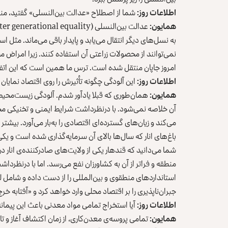
اطلاعات روز:
شما از اصطلاح «عدالت بین‌النسلی» گفتید، م
همایون:
به نسل‌های دیگر انتقال می‌یابد و پایدار باقی می‌ماند. مثل اس
نمی‌توانند از محصولات زراعتی آن استفاده کنند. زیرا امرا
امروز جاپان منتقل شده است. ترس ما همین است که این اتفاق 
اطلاعات روز:
این آلودگی چگونه تأثیرش را روی اقتصاد نمایان
همایون:
همان‌طوری که قبلا یادآور شدم. آلودگی زیست‌محی
آن خلاصه نمی‌شود. با درنظرداشت شرایط ایمنی و تخنیکی محد
می‌کند و زیان‌های گسترده‌ای اقتصادی را به‌بار می‌آورد. بیشت
باغ‌های انار که سا‌ل‌ها بالای آن سرمایه‌گذاری شده است و یک
شما می‌دانید که قندهار یکی از ولایت‌های صادر‌کننده‌ی انار در
منطقه و فراتر از آن به کشاورزان نفع می‌رسد. اما با درنظرداش
استانداردهای منطقوی و بین‌المللی را از دست داده و شامل 
جبران‌ناپذیری را بر اقتصاد محلی وارد خواهد کرد و «آفتابه خ
اطلاعات روز:
آیا استخراج تمامی مواد معدنی باعث این پیمانه
همایون:
تمامی پروسه‌ی معدن‌کاری، از زمان اکتشاف آغاز و تا 