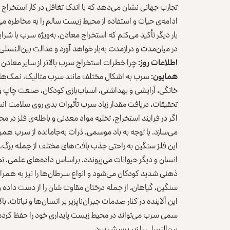
تجارب جهانی نشان می‌دهد که با اندک تغافل در کار استخراج 
ادامه‌ی حیات و استفاده از محیط‌‌ زیست سالم را به مخاطره می‌
بار دیگر تأکید می‌کنم که استخراج معادن، به‌ویژه سرب با شرایط
در میان‌مدت و درازمدت به‌بار خواهد آورد و عدالت بین‌النسلی ر
اطلاعات روز:
چرا خطرات استخراج سرب بالاتر از سایر معادن
همایون:
سرب به اشکال مختلف مانند سرب متالیک، نمک‌
خانگی، آرایشی و بهداشتی، اسباب‌بازی کودکان، صنعت چاپ و بس
تحقیقات، دریافت مقدار زیاد سرب تأثیرات بدی روی سلامت ان
اگر در فرایند استخراج، تخلیه مواد معدنی و باطله‌ی فلز در م
می‌سازد. با توجه به باد موسمی، ذرات به‌جامانده از سرب همرا
این فلز سنگین به راحتی جذب بافت‌های مختلف از جمله برگ، سا
انسان و دیگر حیوانات می‌پیوندد. براساس داده‌های علمی، تج
ذهنی شدید کودکان می‌شود و انواع سرطان‌ها را نیز به همراه 
سنگین، گیاهان، از جمله درختان مقاوت شان را از دست داده 
این آلاینده در کنار صدمات جبران‌نا‌پزیر بر انسان‌ها و نباتات،
سمی سرب می‌تواند در محیط‌ زیست پایداری خود را حفظ کرده 
بین‌النسلی را زیر پرسش ببرد.