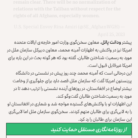
remain clear. There will be no normalization of
relations with the Taliban without respect for the
rights of all Afghans, especially women.
— U.S. Special Envoy Rina Amiri (@SE_AfghanWGH)
April 25, 2023
پیشتر
ودانت پاتل
، معاون سخن‌گوی وزارت امور خارجه‌ی ایالات متحده
امریکا نیز در واکنش به اظهارات آمینه محمد، معاون دبیرکل سازمان ملل در
مورد به رسمیت شناختن طالبان، گفته بود که هر گونه بحث در این باره برای
امریکا غیرقابل قبول است.
این درحالی است که آمینه محمد چند روز پیش در نشستی در دانشگاه
پرینستون امریکا گفت که سازمان ملل قصد دارد برای جلوگیری از وخامت
بیشتر اوضاع در افغانستان، در روزهای آینده نشستی را ترتیب دهد تا در
مورد به رسمیت‌شناختن طالبان گفت‌وگو کند.
این اظهارات او با واکنش‌های گسترده مواجه شد و شماری در افغانستان او
را به لابی‌گری برای طالبان متهم کردند. سخن‌گوی سازمان ملل اما لابی‌گری
این سازمان برای طالبان را رد کرد.
از روزنامه‌نگاری مستقل حمایت کنید