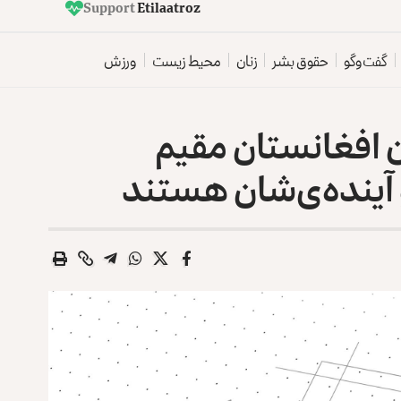
Support
E
t
i
l
a
a
t
r
o
z
گفت‌وگو
حقوق بشر
زنان
محیط زیست
ورزش
 افغانستان مقیم
 آینده‌ی‌شان هستند