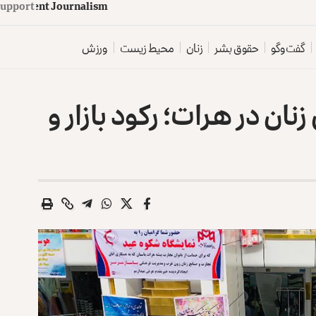
d
e
p
e
n
d
e
n
t
J
o
u
Support
r
n
a
l
i
s
m
گفت‌وگو
حقوق بشر
زنان
محیط زیست
ورزش
ان در هرات؛ رکود بازار و