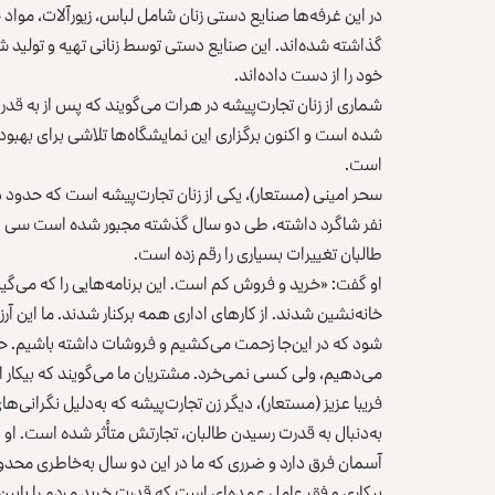
در این غرفه‌ها صنایع دستی زنان شامل لباس، زیورآلات، مواد 
گذاشته شده‌اند. این صنایع دستی توسط زنانی تهیه و تولید شد
خود را از دست داده‌اند.
شماری از زنان تجارت‌پیشه در هرات می‌گویند که پس از به قدرت
شده است و اکنون برگزاری این نمایشگاه‌ها تلاشی برای بهبود ب
است.
سحر امینی (مستعار)، یکی از زنان تجارت‌پیشه است که حدود د
نفر شاگرد داشته، طی دو سال گذشته مجبور شده است سی نفر ا
طالبان تغییرات بسیاری را رقم زده است.
او گفت: «خرید‌ و‌ فروش کم است. این برنامه‌هایی را که می‌گی
خانه‌نشین شدند. از کارهای اداری همه برکنار شدند. ما این آرزو
شود که در این‌جا زحمت می‌کشیم و فروشات داشته باشیم. حالا
می‌دهیم، ولی کسی نمی‌خرد. مشتریان ما می‌گویند که بیکار اند 
فریبا عزیز (مستعار)، دیگر زن تجارت‌پیشه که به‌دلیل نگرانی‌ه
به‌دنبال به قدرت رسیدن طالبان، تجارتش متأثر شده است. او گ
آسمان فرق دارد و ضرری که ما در این دو سال به‌خاطری محدو
بیکاری و فقر عامل عمده‌ای است که قدرت خرید مردم را پایین 