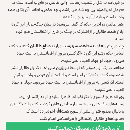
در خبرنامه به نقل از شعیب رسالت، والی طالبان در فاریاب آمده است که
«فرمان اميرالمؤمنين چه شفاهی باشد و چه حکمی، اطاعت آن بالای همه
واجب است و باید از آن سرپیچی نکنند».
رهبر طالبان در آخرین حکم که گفته می‌شود در میان جنگ‌جویان این گروه
ابلاغ شده، طالبان را از اشتراک در جنگ در خارج از افغانستان منع کرده
است.
چندی پیش
یعقوب مجاهد، سرپرست وزارت دفاع طالبان
گفته بود که بر
اساس حکم رهبر این گروه «اگر کسی بیرون از افغانستان به نیت جهاد
می‌رود، جهاد او جهاد نامیده نمی‌شود».
مجاهد در یک نوار صوتی که توسط تلویزیون ملی تحت کنترل طالبان نشر
شده بود، گفت: «فعلا امر امیر است و اطاعت از آن فرض و واجب و لازم
است. اگر کسی به بیرون از افغانستان به نیت جهاد می‌رود، جهاد او جهاد
نامیده نمی‌شود.»
وی نام هیچ کشوری را ذکر نکرد اما ظاهرا اشاره‌ی او به پاکستان بود.
رسانه‌های پاکستانی نیز به نقل از منابعی فاش کرده‌اند که دولت پاکستان
به‌دنبال صدور فتوای علنی از سوی هبت‌الله آخوندزاده است که
فعالیت‌های طالبان پاکستانی را غیراسلامی اعلام کند.
از روزنامه‌نگاری مستقل حمایت کنید