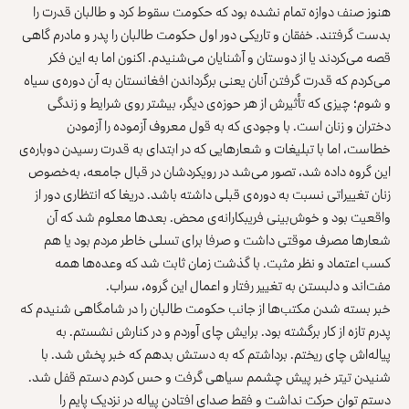
هنوز صنف دوازه تمام نشده بود که حکومت سقوط کرد و طالبان قدرت را
بدست گرفتند. خفقان و تاریکی دور اول حکومت طالبان را پدر و مادرم گاهی
قصه می‌کردند یا از دوستان و آشنایان می‌شنیدم. اکنون اما به این فکر
می‌کردم که قدرت گرفتن آنان یعنی برگرداندن افغانستان به آن دوره‌ی سیاه
و شوم؛ چیزی که تأثیرش از هر حوزه‌ی دیگر، بیشتر روی شرایط و زندگی
دختران و زنان است. با وجودی که به قول معروف آزموده را آزمودن
خطاست، اما با تبلیغات و شعارهایی که در ابتدای به قدرت رسیدن دوباره‌ی
این گروه داده شد، تصور می‌شد در رویکردشان در قبال جامعه، به‌خصوص
زنان تغییراتی نسبت به دوره‌ی قبلی داشته باشد. دریغا که انتظاری دور از
واقعیت بود و خوش‌بینی فریبکارانه‌ی محض. بعدها معلوم شد که آن
شعارها مصرف موقتی داشت و صرفا برای تسلی خاطر مردم بود یا هم
کسب اعتماد و نظر مثبت. با گذشت زمان ثابت شد که وعده‌ها همه
مفت‌اند و دلبستن به تغییر رفتار و اعمال این گروه، سراب.
خبر بسته شدن مکتب‌ها از جانب حکومت طالبان را در شامگاهی شنیدم که
پدرم تازه از کار برگشته بود. برایش چای آوردم و در کنارش نشستم. به
پیاله‌اش چای ریختم. برداشتم که به دستش بدهم که خبر پخش شد. با
شنیدن تیتر خبر پیش چشمم سیاهی گرفت و حس کردم دستم قفل شد.
دستم توان حرکت نداشت و فقط صدای افتادن پیاله در نزدیک پایم را