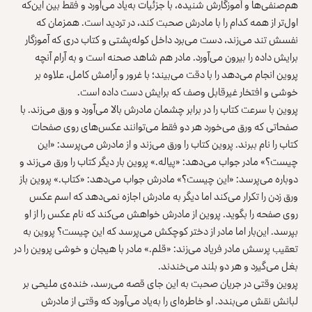
هم‌صنفی‌ها و آموزگارش شنیده، با جزئیات به‌یاد می‌آورد و فقط بین این‌که
اول‌تر از همه کدام را با مادرش صحبت کند، در تردید است. همزمان که
نفسش تند می‌زند، دست می‌برد داخل کوله‌پشتی و کتاب دری که آموزگار
برایش داده را بیرون می‌آورد. مادر هم شاهد صحنه است و به آرام آنچه
پروین انجام می‌دهد را با دقت می‌بیند؛ با غرور و آرامش کامل، علاوه بر
خوشی و افتخار غیرقابل وصف که برایش دست داده است.
پروین با سرعت کتاب را در برابر چشمان مادرش بالا می‌آورد و ورق می‌زند. با
صفحاتی که ورق می‌خورد هر دو فقط می‌توانند عکس‌های روی صفحات
کتاب را نام ببرند. پروین کتاب را ورق می‌زند و از مادرش می‌پرسد: «این
چیست؟» مادر جواب می‌دهد: «پیاله.» پروین بار دیگر کتاب را ورق می‌زند و
دوباره می‌پرسد: «این چیست؟» مادرش جواب می‌دهد: «کتاب.» پروین باز
ورق زدن را تکرار می‌کند اما دیگر به مادرش اجازه نمی‌دهد که اسم عکس
روی صفحه را بگوید. پروین از مادرش خواهش می‌کند که نام عکس را از او
بپرسد. این‌بار اما مادر از دختر کوچکش می‌پرسد که این چیست؟ پروین به
تعقیب پرسش مادر فریاد می‌زند: «قلم.» مادر با هیجان و خوشی پروین را در
بغل می‌گیرد و هر دو بلند می‌خندند.
پروین وقتی در جریان صحبت به این جای قصه می‌رسد، خنده‌ی ملیحی بر
لبانش نقش می‌بندد. او خاطره‌ای را به‌یاد می‌آورد که وقتی از مادرش