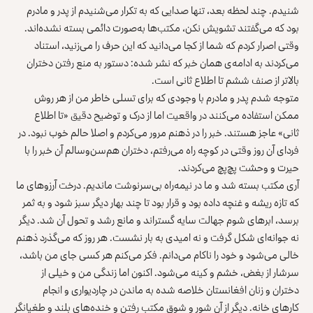
شنیدم. چند لحظه بعد، تنها صدایی که به تکرار می‌شنیدم از پدر و مادرم
بود که می‌گفتند تشویش نکن، مکتب‌ها به‌صورت دائمی بسته نشده‌اند.
وقتی اصرار کردم که شما از کجا می‌دانید که این حرف را می‌زنید، استناد
می‌کردند به ادامه‌ی همان خبر که نشر شده: دستور به منع رفتن دختران
بالاتر از صنف ششم تا اطلاع ثانی است.
متوجه شدم پدر و مادرم با وجودی که برای تسلی خاطر من از هر روش
ممکن استفاده می‌کنند در واقعیت اما از درک و توضیح دقیق «تا اطلاع
ثانی» عاجز هستند. خبر را در ذهنم مرور می‌کردم و اصلا حالم خوب نبود. در
فردای آن روز وقتی در کوچه راه می‌رفتم، دختران هم‌سن‌و‌سالم آن خبر را با
حیرت و وحشت پچ‌پچ می‌کردند.
آری مکتب بسته شد و ما در نیمه‌راه بی‌سرنوشت ماندیم. درخت آرزوهای ما
که تازه ریشه و غنچه داده بود و قرار بود تا چند بهار دیگر سبز شود و به ثمر
برسد، ابرهای شوم جهالت سایه گستراند و مانع رشد و تحول آن شد. دیگر
نه جوانه‌ای شکل گرفت و نه امیدی به بار نشست. هر روز که می‌گذرد ذهنم
خالی می‌شود و خود را ناکام می‌دانم. فکر می‌کنم هر کسی جای من باشد،
سرشار از بغض، خشم و کینه می‌شود. اکنون اما زندگی من و خیلی از
دختران و زنان افغانستان خلاصه شده به ماندن در چاردیواری و انجام
کارهای خانه. دیگر از آن شور و شوق مکتب رفتن و خنده‌های بلند و طغیانگر