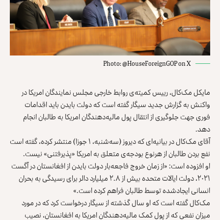
Photo: @HouseForeignGOP on X
مایکل مک‌کال، رییس کمیته‌ی روابط خارجی مجلس نمایندگان امریکا در
واکنش به گزارش جدید سیگار گفته است که دولت بایدن باید اقدامات
فوری جهت جلوگیری از انتقال پول مالیه‌دهندگان امریکا به طالبان انجام
دهد.
آقای مک‌کال در بیانیه‌ای که دیروز (سه‌شنبه، ۱ جوزا) منتشر کرده، گفته است
نفع بردن طالبان از هرنوع بودجه‌ی متعلق به امریکا «پذیرفتنی» نیست.
او افزوده است: «از زمان خروج فاجعه‌بار دولت بایدن از افغانستان در آگست
۲۰۲۱، دولت ایالات متحده بیش از ۲.۸ میلیارد دالر برای رسیدگی به بحران
انسانی ایجادشده توسط طالبان فراهم کرده است.»
مک‌کال گفته است که او سال گذشته از سیگار درخواست کرد که در مورد
میزان نفعی که از پول کمک مالیه‌دهندگان امریکا به افغانستان، نصیب