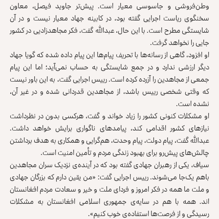
وطن‌فروشی و جاسوسی معیار است. پیش‌تر جاوید فیصل، معاون
سخنگوی ریاست اجرایی گفته بود، در کابینه جهاد معیار نیست و در آن
شایستگی مطرح است. با این حال، عبدالله گفت، فکر مجاهد‌زادیی در کشور
جایی را نخواهد گرفت.
او افزود، گاهی از رسانه‌ها با تحریف پیام‌ها این‌ پیام داده شده که گویا جهاد
دیگر ارزشی ندارد و در جمع شایستگی به حساب نمی‌آید؛ اما این پیام
جمعی از مجاهدین را آزرده کرده است. رییس اجرایی گفت، به این باور نیست
که وقتی شخصی رییس باشد، از مجاهدین قدردانی شده و در غیر آن،
نشده است.
او مشکلات کنونی کشور را زیاد خواند و گفت، هرکسی بدون در نظرداشت
نیازهای کشور اقدامی کند، پیامدهای ناگواری برایش خواهد داشت.
عبدالله گفت، پیام دولت، پیام وحدت، هم‌گرایی و همکاری به ‌هدف برداشتن
چالش‌های پیش‌رو برای بهبود زندگی مردم و تأمین امنیت است.
سیاف، یکی از رهبران جهادی گفته بود که در آینده‌ی نزدیک سران مجاهدین
باهم یک‌جا‌ می‌شوند. رییس اجرایی گفت: «من یقین دارم که بزرگان جهادی
و ملت ما همه در فکر امروز و فردای ملت و خیر و سعادت مردم افغانستان
اند. همه با هم در سایه‌ی جمهوری اسلامی افغانستان به مشکلات
رسیدگی و از فرصت‌ها استفاده‌ی خوب کنیم».