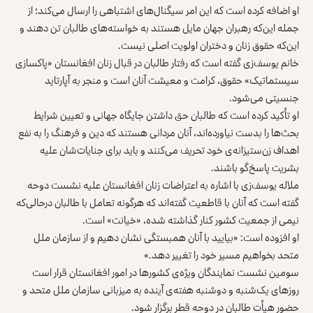
او اضافه کرده است که این امر سیگنال‌های اشتباهی را ارسال می‌کند؛ از
جمله این‌که رهبران جهان مایل هستند به خواسته‌های طالبان تن دهند و
این‌که حقوق زنان و دختران اولویت اصلی نیست.
خانم یوسف‌زی گفته است که رفتار طالبان در قبال زنان افغانستان «پاکسازی
سیستماتیک» حقوق، کرامت و معیشت آنان است و منجر به آپارتاید
جنسیتی می‌شود.
او تأکید کرده است که طالبان حق داشتن جایگاه جهانی و تعیین شرایط
بحث‌ها را بدست نیاورده‌اند، آنان مردانی هستند که دین و فرهنگ را به نفع
اهداف زن‌ستیزانه‌ی خود تحریف می‌کنند و باید برای جنایات‌شان علیه
بشریت پاسخ‌گو باشند.
ملاله یوسف‌زی با اشاره به اعتراضات زنان افغانستان علیه نشست دوحه
گفته است که آنان با قاطعیت گفته‌اند که هرگونه تعامل با طالبان درحالی‌که
نیمی از جمعیت کشور کنار گذاشته شده، «خیانت» است.
او افزوده است: «بیایید با آنان همبستگی نشان دهیم و از سازمان ملل
متحد بخواهیم مسیر خود را تغییر دهد.»
سومین نشست نمایندگان ویژه‌ی کشورها در امور افغانستان قرار است
روزهای یک‌شنبه و دوشنبه هفته‌ی آینده به میزبانی سازمان ملل متحد و
حضور هیأت طالبان در دوحه قطر برگزار شود.